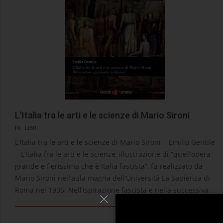
L’Italia tra le arti e le scienze di Mario Sironi
2025-
IN:
LIBRI
03-
L’Italia tra le arti e le scienze di Mario Sironi Emilio Gentile
04
L’Italia fra le arti e le scienze, illustrazione di “quell’opera
grande e fierissima che è Italia fascista”, fu realizzato da
Mario Sironi nell’aula magna dell’Università La Sapienza di
Roma nel 1935. Nell’ispirazione fascista e nella successiva
LEGGI →