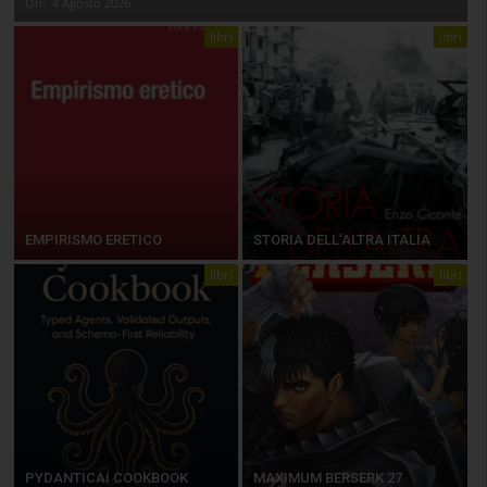
On:
4 Agosto 2026
libri
libri
EMPIRISMO ERETICO
STORIA DELL’ALTRA ITALIA
libri
libri
PYDANTICAI COOKBOOK
MAXIMUM BERSERK 27