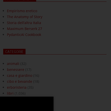
Empirismo eretico
The Anatomy of Story
Storia dell’altra Italia
Maximum Berserk 27
PydanticAI Cookbook
CATEGORIE
animali
(32)
benessere
(17)
casa e giardino
(16)
cibo e bevande
(18)
erboristeria
(35)
libri
(1.036)
moda e accessori
(3)
ottica
(18)