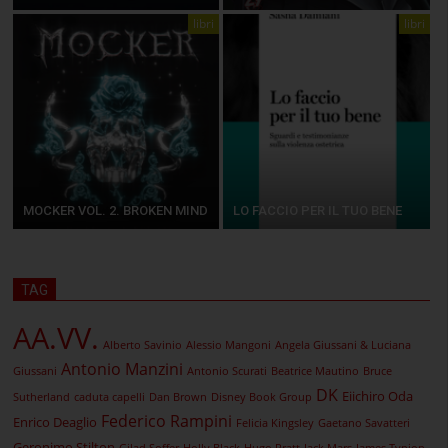
libri
libri
MOCKER VOL. 2. BROKEN MIND
LO FACCIO PER IL TUO BENE
TAG
AA.VV.
Alberto Savinio
Alessio Mangoni
Angela Giussani & Luciana
Antonio Manzini
Giussani
Antonio Scurati
Beatrice Mautino
Bruce
DK
Eiichiro Oda
Sutherland
caduta capelli
Dan Brown
Disney Book Group
Federico Rampini
Enrico Deaglio
Felicia Kingsley
Gaetano Savatteri
Geronimo Stilton