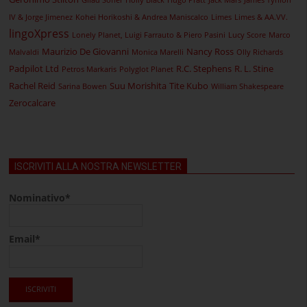
Gilad Soffer
Holly Black
Hugo Pratt
Jack Mars
James Tynion
IV & Jorge Jimenez
Kohei Horikoshi & Andrea Maniscalco
Limes
Limes & AA.VV.
lingoXpress
Lonely Planet, Luigi Farrauto & Piero Pasini
Lucy Score
Marco
Maurizio De Giovanni
Nancy Ross
Malvaldi
Monica Marelli
Olly Richards
Padpilot Ltd
R.C. Stephens
R. L. Stine
Petros Markaris
Polyglot Planet
Rachel Reid
Suu Morishita
Tite Kubo
Sarina Bowen
William Shakespeare
Zerocalcare
ISCRIVITI ALLA NOSTRA NEWSLETTER
Nominativo*
Email*