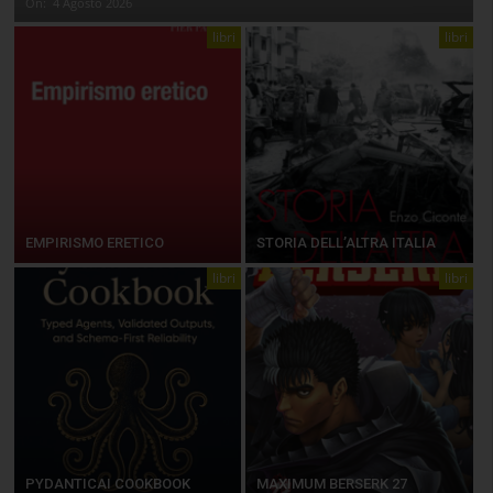
On:
4 Agosto 2026
libri
libri
EMPIRISMO ERETICO
STORIA DELL’ALTRA ITALIA
libri
libri
PYDANTICAI COOKBOOK
MAXIMUM BERSERK 27