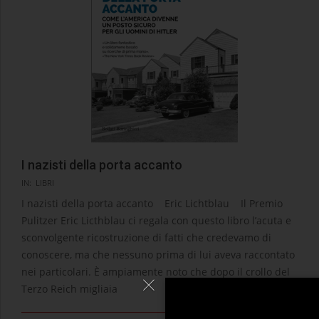
I nazisti della porta accanto
2026-
IN:
LIBRI
06-
I nazisti della porta accanto Eric Lichtblau Il Premio
18
Pulitzer Eric Licthblau ci regala con questo libro l’acuta e
sconvolgente ricostruzione di fatti che credevamo di
conoscere, ma che nessuno prima di lui aveva raccontato
nei particolari. È ampiamente noto che dopo il crollo del
Terzo Reich migliaia
LEGGI →