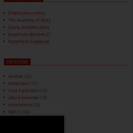
Empirismo eretico
The Anatomy of Story
Storia dell’altra Italia
Maximum Berserk 27
PydanticAI Cookbook
CATEGORIE
animali
(32)
benessere
(17)
casa e giardino
(16)
cibo e bevande
(18)
erboristeria
(35)
libri
(1.036)
moda e accessori
(3)
ottica
(18)