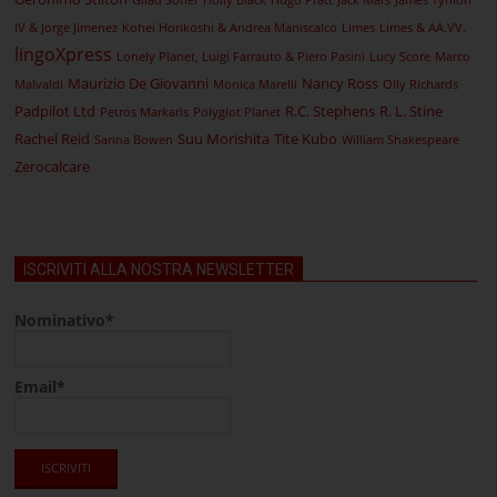
Gilad Soffer
Holly Black
Hugo Pratt
Jack Mars
James Tynion
IV & Jorge Jimenez
Kohei Horikoshi & Andrea Maniscalco
Limes
Limes & AA.VV.
lingoXpress
Lonely Planet, Luigi Farrauto & Piero Pasini
Lucy Score
Marco
Maurizio De Giovanni
Nancy Ross
Malvaldi
Monica Marelli
Olly Richards
Padpilot Ltd
R.C. Stephens
R. L. Stine
Petros Markaris
Polyglot Planet
Rachel Reid
Suu Morishita
Tite Kubo
Sarina Bowen
William Shakespeare
Zerocalcare
ISCRIVITI ALLA NOSTRA NEWSLETTER
Nominativo*
Email*