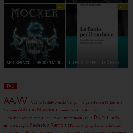
libri
libri
MOCKER VOL. 2. BROKEN MIND
LO FACCIO PER IL TUO BENE
TAG
AA.VV.
Alberto Savinio
Alessio Mangoni
Angela Giussani & Luciana
Antonio Manzini
Giussani
Antonio Scurati
Beatrice Mautino
Bruce
DK
Eiichiro Oda
Sutherland
caduta capelli
Dan Brown
Disney Book Group
Federico Rampini
Enrico Deaglio
Felicia Kingsley
Gaetano Savatteri
Geronimo Stilton