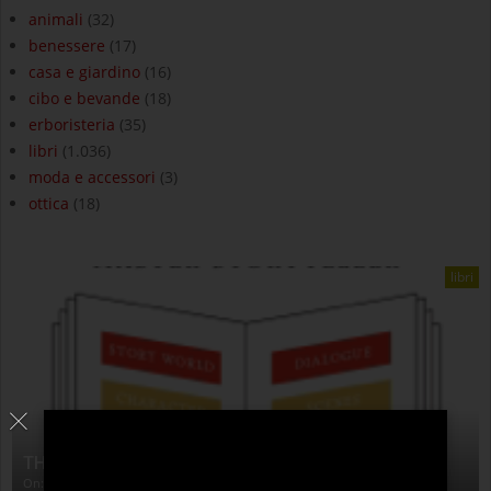
animali
(32)
benessere
(17)
casa e giardino
(16)
cibo e bevande
(18)
erboristeria
(35)
libri
(1.036)
moda e accessori
(3)
ottica
(18)
libri
THE ANATOMY OF STORY
On:
4 Agosto 2026