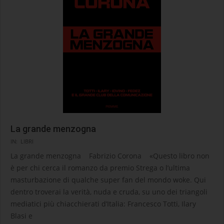
La grande menzogna
2025-
IN:
LIBRI
02-
La grande menzogna Fabrizio Corona «Questo libro non
20
è per chi cerca il romanzo da premio Strega o l’ultima
masturbazione di qualche super fan del mondo woke. Qui
dentro troverai la verità, nuda e cruda, su uno dei triangoli
mediatici più chiacchierati d’Italia: Francesco Totti, Ilary
Blasi e