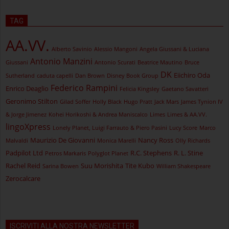
TAG
AA.VV.
Alberto Savinio
Alessio Mangoni
Angela Giussani & Luciana
Antonio Manzini
Giussani
Antonio Scurati
Beatrice Mautino
Bruce
DK
Eiichiro Oda
Sutherland
caduta capelli
Dan Brown
Disney Book Group
Federico Rampini
Enrico Deaglio
Felicia Kingsley
Gaetano Savatteri
Geronimo Stilton
Gilad Soffer
Holly Black
Hugo Pratt
Jack Mars
James Tynion IV
& Jorge Jimenez
Kohei Horikoshi & Andrea Maniscalco
Limes
Limes & AA.VV.
lingoXpress
Lonely Planet, Luigi Farrauto & Piero Pasini
Lucy Score
Marco
Maurizio De Giovanni
Nancy Ross
Malvaldi
Monica Marelli
Olly Richards
Padpilot Ltd
R.C. Stephens
R. L. Stine
Petros Markaris
Polyglot Planet
Rachel Reid
Suu Morishita
Tite Kubo
Sarina Bowen
William Shakespeare
Zerocalcare
ISCRIVITI ALLA NOSTRA NEWSLETTER