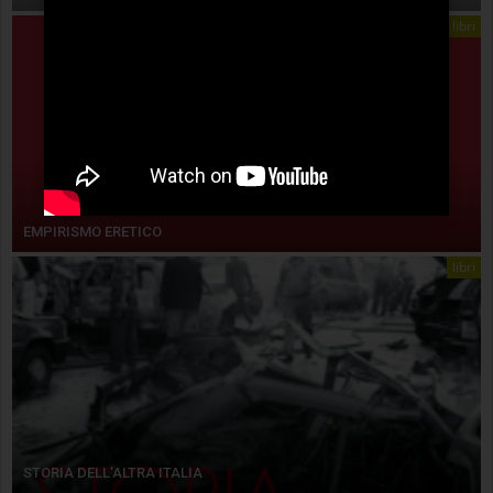
libri
EMPIRISMO ERETICO
libri
STORIA DELL’ALTRA ITALIA