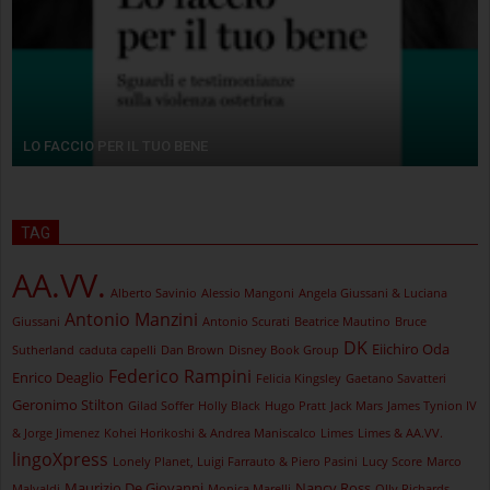
LO FACCIO PER IL TUO BENE
TAG
AA.VV.
Alberto Savinio
Alessio Mangoni
Angela Giussani & Luciana
Antonio Manzini
Giussani
Antonio Scurati
Beatrice Mautino
Bruce
DK
Eiichiro Oda
Sutherland
caduta capelli
Dan Brown
Disney Book Group
Federico Rampini
Enrico Deaglio
Felicia Kingsley
Gaetano Savatteri
Geronimo Stilton
Gilad Soffer
Holly Black
Hugo Pratt
Jack Mars
James Tynion IV
& Jorge Jimenez
Kohei Horikoshi & Andrea Maniscalco
Limes
Limes & AA.VV.
lingoXpress
Lonely Planet, Luigi Farrauto & Piero Pasini
Lucy Score
Marco
Maurizio De Giovanni
Nancy Ross
Malvaldi
Monica Marelli
Olly Richards