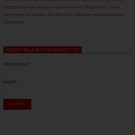
Padpilot Ltd
R.C. Stephens
R. L. Stine
Petros Markaris
Polyglot Planet
Rachel Reid
Suu Morishita
Tite Kubo
Sarina Bowen
William Shakespeare
Zerocalcare
ISCRIVITI ALLA NOSTRA NEWSLETTER
Nominativo*
Email*