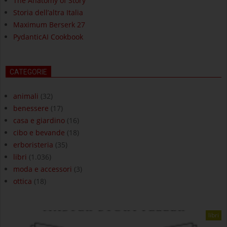
The Anatomy of Story
Storia dell’altra Italia
Maximum Berserk 27
PydanticAI Cookbook
CATEGORIE
animali
(32)
benessere
(17)
casa e giardino
(16)
cibo e bevande
(18)
erboristeria
(35)
libri
(1.036)
moda e accessori
(3)
ottica
(18)
libri