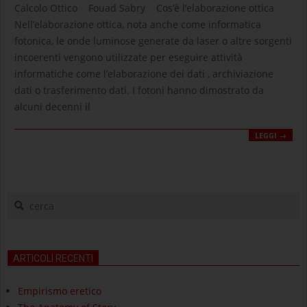
05-
Calcolo Ottico Fouad Sabry Cos’è l’elaborazione ottica
30
Nell’elaborazione ottica, nota anche come informatica
fotonica, le onde luminose generate da laser o altre sorgenti
incoerenti vengono utilizzate per eseguire attività
informatiche come l’elaborazione dei dati , archiviazione
dati o trasferimento dati. I fotoni hanno dimostrato da
alcuni decenni il
LEGGI →
cerca
ARTICOLI RECENTI
Empirismo eretico