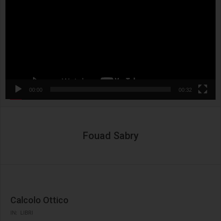
00:00
00:32
Fouad Sabry
Calcolo Ottico
2024-
IN:
LIBRI