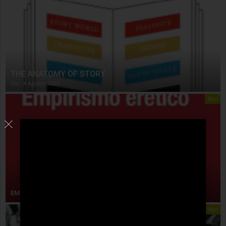
THE ANATOMY OF STORY
On:
4 Agosto 2026
libri
EMPIRISMO ERETICO
libri