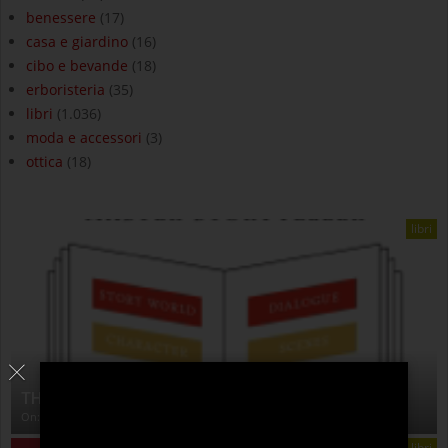
benessere
(17)
casa e giardino
(16)
cibo e bevande
(18)
erboristeria
(35)
libri
(1.036)
moda e accessori
(3)
ottica
(18)
libri
THE ANATOMY OF STORY
On:
4 Agosto 2026
libri