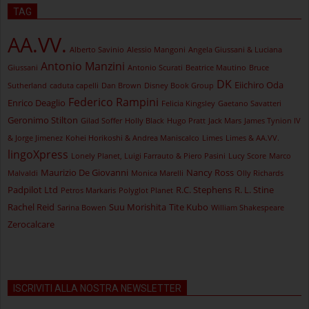
TAG
AA.VV.
Alberto Savinio
Alessio Mangoni
Angela Giussani & Luciana
Antonio Manzini
Giussani
Antonio Scurati
Beatrice Mautino
Bruce
DK
Eiichiro Oda
Sutherland
caduta capelli
Dan Brown
Disney Book Group
Federico Rampini
Enrico Deaglio
Felicia Kingsley
Gaetano Savatteri
Geronimo Stilton
Gilad Soffer
Holly Black
Hugo Pratt
Jack Mars
James Tynion IV
& Jorge Jimenez
Kohei Horikoshi & Andrea Maniscalco
Limes
Limes & AA.VV.
lingoXpress
Lonely Planet, Luigi Farrauto & Piero Pasini
Lucy Score
Marco
Maurizio De Giovanni
Nancy Ross
Malvaldi
Monica Marelli
Olly Richards
Padpilot Ltd
R.C. Stephens
R. L. Stine
Petros Markaris
Polyglot Planet
Rachel Reid
Suu Morishita
Tite Kubo
Sarina Bowen
William Shakespeare
Zerocalcare
ISCRIVITI ALLA NOSTRA NEWSLETTER