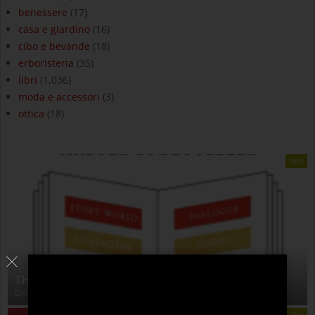
benessere
(17)
casa e giardino
(16)
cibo e bevande
(18)
erboristeria
(35)
libri
(1.036)
moda e accessori
(3)
ottica
(18)
libri
THE ANATOMY OF STORY
On:
4 Agosto 2026
libri