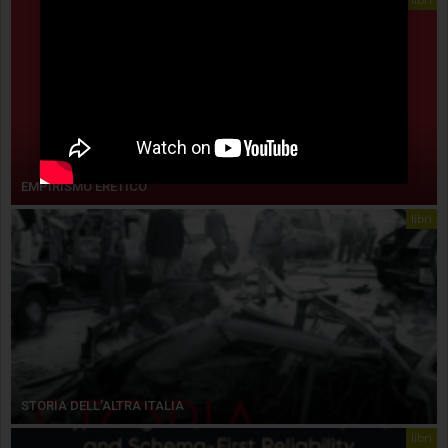
EMPIRISMO ERETICO
libri
STORIA DELL’ALTRA ITALIA
libri