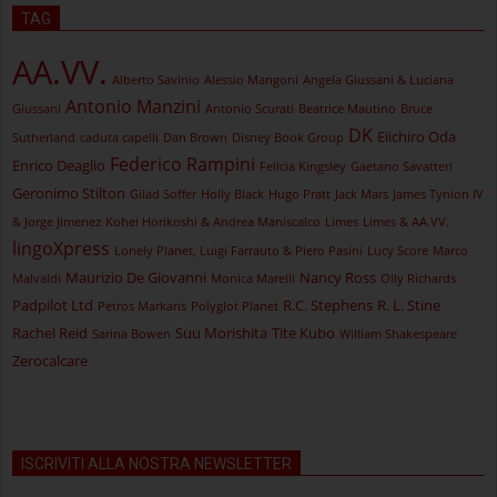
TAG
AA.VV.
Alberto Savinio
Alessio Mangoni
Angela Giussani & Luciana
Antonio Manzini
Giussani
Antonio Scurati
Beatrice Mautino
Bruce
DK
Eiichiro Oda
Sutherland
caduta capelli
Dan Brown
Disney Book Group
Federico Rampini
Enrico Deaglio
Felicia Kingsley
Gaetano Savatteri
Geronimo Stilton
Gilad Soffer
Holly Black
Hugo Pratt
Jack Mars
James Tynion IV
& Jorge Jimenez
Kohei Horikoshi & Andrea Maniscalco
Limes
Limes & AA.VV.
lingoXpress
Lonely Planet, Luigi Farrauto & Piero Pasini
Lucy Score
Marco
Maurizio De Giovanni
Nancy Ross
Malvaldi
Monica Marelli
Olly Richards
Padpilot Ltd
R.C. Stephens
R. L. Stine
Petros Markaris
Polyglot Planet
Rachel Reid
Suu Morishita
Tite Kubo
Sarina Bowen
William Shakespeare
Zerocalcare
ISCRIVITI ALLA NOSTRA NEWSLETTER