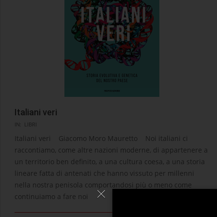
Italiani veri
2025-
IN:
LIBRI
12-
Italiani veri Giacomo Moro Mauretto Noi italiani ci
02
raccontiamo, come altre nazioni moderne, di appartenere a
un territorio ben definito, a una cultura coesa, a una storia
lineare fatta di antenati che hanno vissuto per millenni
nella nostra penisola comportandosi più o meno come
continuiamo a fare noi
LEGGI →