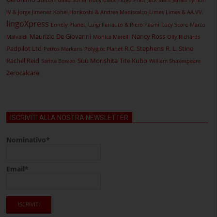
Gilad Soffer
Holly Black
Hugo Pratt
Jack Mars
James Tynion
IV & Jorge Jimenez
Kohei Horikoshi & Andrea Maniscalco
Limes
Limes & AA.VV.
lingoXpress
Lonely Planet, Luigi Farrauto & Piero Pasini
Lucy Score
Marco
Maurizio De Giovanni
Nancy Ross
Malvaldi
Monica Marelli
Olly Richards
Padpilot Ltd
R.C. Stephens
R. L. Stine
Petros Markaris
Polyglot Planet
Rachel Reid
Suu Morishita
Tite Kubo
Sarina Bowen
William Shakespeare
Zerocalcare
ISCRIVITI ALLA NOSTRA NEWSLETTER
Nominativo*
Email*