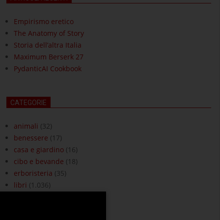
Empirismo eretico
The Anatomy of Story
Storia dell’altra Italia
Maximum Berserk 27
PydanticAI Cookbook
CATEGORIE
animali
(32)
benessere
(17)
casa e giardino
(16)
cibo e bevande
(18)
erboristeria
(35)
libri
(1.036)
moda e accessori
(3)
ottica
(18)