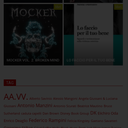
libri
libri
MOCKER VOL. 2. BROKEN MIND
LO FACCIO PER IL TUO BENE
TAG
AA.VV.
Alberto Savinio
Alessio Mangoni
Angela Giussani & Luciana
Antonio Manzini
Giussani
Antonio Scurati
Beatrice Mautino
Bruce
DK
Eiichiro Oda
Sutherland
caduta capelli
Dan Brown
Disney Book Group
Federico Rampini
Enrico Deaglio
Felicia Kingsley
Gaetano Savatteri
Geronimo Stilton