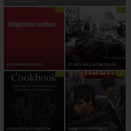
On:
4 Agosto 2026
libri
libri
EMPIRISMO ERETICO
STORIA DELL’ALTRA ITALIA
libri
libri
PYDANTICAI COOKBOOK
MAXIMUM BERSERK 27