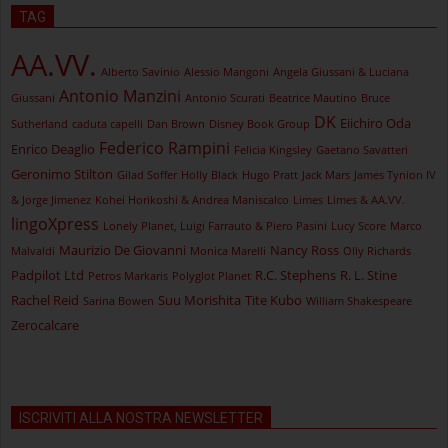
TAG
AA.VV.
Alberto Savinio
Alessio Mangoni
Angela Giussani & Luciana
Antonio Manzini
Giussani
Antonio Scurati
Beatrice Mautino
Bruce
DK
Eiichiro Oda
Sutherland
caduta capelli
Dan Brown
Disney Book Group
Federico Rampini
Enrico Deaglio
Felicia Kingsley
Gaetano Savatteri
Geronimo Stilton
Gilad Soffer
Holly Black
Hugo Pratt
Jack Mars
James Tynion IV
& Jorge Jimenez
Kohei Horikoshi & Andrea Maniscalco
Limes
Limes & AA.VV.
lingoXpress
Lonely Planet, Luigi Farrauto & Piero Pasini
Lucy Score
Marco
Maurizio De Giovanni
Nancy Ross
Malvaldi
Monica Marelli
Olly Richards
Padpilot Ltd
R.C. Stephens
R. L. Stine
Petros Markaris
Polyglot Planet
Rachel Reid
Suu Morishita
Tite Kubo
Sarina Bowen
William Shakespeare
Zerocalcare
ISCRIVITI ALLA NOSTRA NEWSLETTER