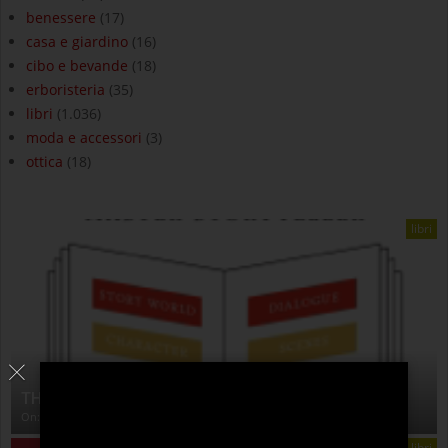
benessere
(17)
casa e giardino
(16)
cibo e bevande
(18)
erboristeria
(35)
libri
(1.036)
moda e accessori
(3)
ottica
(18)
libri
THE ANATOMY OF STORY
On:
4 Agosto 2026
libri