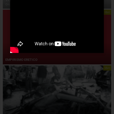
On:
4 Agosto 2026
libri
EMPIRISMO ERETICO
libri