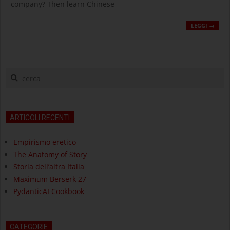
company? Then learn Chinese
LEGGI →
cerca
ARTICOLI RECENTI
Empirismo eretico
The Anatomy of Story
Storia dell’altra Italia
Maximum Berserk 27
PydanticAI Cookbook
CATEGORIE