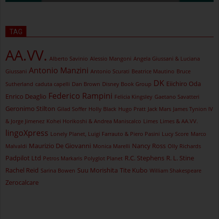
TAG
AA.VV.
Alberto Savinio
Alessio Mangoni
Angela Giussani & Luciana
Antonio Manzini
Giussani
Antonio Scurati
Beatrice Mautino
Bruce
DK
Eiichiro Oda
Sutherland
caduta capelli
Dan Brown
Disney Book Group
Federico Rampini
Enrico Deaglio
Felicia Kingsley
Gaetano Savatteri
Geronimo Stilton
Gilad Soffer
Holly Black
Hugo Pratt
Jack Mars
James Tynion IV
& Jorge Jimenez
Kohei Horikoshi & Andrea Maniscalco
Limes
Limes & AA.VV.
lingoXpress
Lonely Planet, Luigi Farrauto & Piero Pasini
Lucy Score
Marco
Maurizio De Giovanni
Nancy Ross
Malvaldi
Monica Marelli
Olly Richards
Padpilot Ltd
R.C. Stephens
R. L. Stine
Petros Markaris
Polyglot Planet
Rachel Reid
Suu Morishita
Tite Kubo
Sarina Bowen
William Shakespeare
Zerocalcare