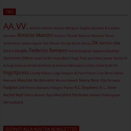
TAG
AA.VV.
Alberto Savinio
Alessio Mangoni
Angela Giussani & Luciana
Antonio Manzini
Giussani
Antonio Scurati
Beatrice Mautino
Bruce
DK
Eiichiro Oda
Sutherland
caduta capelli
Dan Brown
Disney Book Group
Federico Rampini
Enrico Deaglio
Felicia Kingsley
Gaetano Savatteri
Geronimo Stilton
Gilad Soffer
Holly Black
Hugo Pratt
Jack Mars
James Tynion IV
& Jorge Jimenez
Kohei Horikoshi & Andrea Maniscalco
Limes
Limes & AA.VV.
lingoXpress
Lonely Planet, Luigi Farrauto & Piero Pasini
Lucy Score
Marco
Maurizio De Giovanni
Nancy Ross
Malvaldi
Monica Marelli
Olly Richards
Padpilot Ltd
R.C. Stephens
R. L. Stine
Petros Markaris
Polyglot Planet
Rachel Reid
Suu Morishita
Tite Kubo
Sarina Bowen
William Shakespeare
Zerocalcare
ISCRIVITI ALLA NOSTRA NEWSLETTER