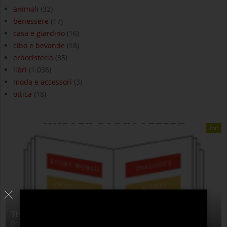
animali
(32)
benessere
(17)
casa e giardino
(16)
cibo e bevande
(18)
erboristeria
(35)
libri
(1.036)
moda e accessori
(3)
ottica
(18)
libri
THE ANATOMY OF STORY
On:
4 Agosto 2026