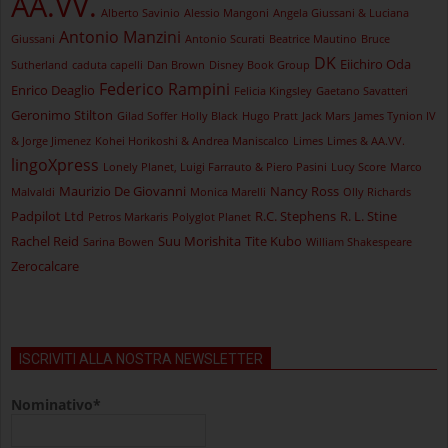
AA.VV.
Alberto Savinio
Alessio Mangoni
Angela Giussani & Luciana
Antonio Manzini
Giussani
Antonio Scurati
Beatrice Mautino
Bruce
DK
Eiichiro Oda
Sutherland
caduta capelli
Dan Brown
Disney Book Group
Federico Rampini
Enrico Deaglio
Felicia Kingsley
Gaetano Savatteri
Geronimo Stilton
Gilad Soffer
Holly Black
Hugo Pratt
Jack Mars
James Tynion IV
& Jorge Jimenez
Kohei Horikoshi & Andrea Maniscalco
Limes
Limes & AA.VV.
lingoXpress
Lonely Planet, Luigi Farrauto & Piero Pasini
Lucy Score
Marco
Maurizio De Giovanni
Nancy Ross
Malvaldi
Monica Marelli
Olly Richards
Padpilot Ltd
R.C. Stephens
R. L. Stine
Petros Markaris
Polyglot Planet
Rachel Reid
Suu Morishita
Tite Kubo
Sarina Bowen
William Shakespeare
Zerocalcare
ISCRIVITI ALLA NOSTRA NEWSLETTER
Nominativo*