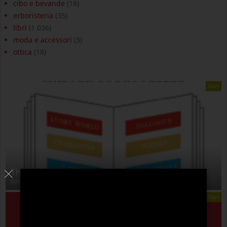
cibo e bevande
(18)
erboristeria
(35)
libri
(1.036)
moda e accessori
(3)
ottica
(18)
libri
THE ANATOMY OF STORY
On:
4 Agosto 2026
libri