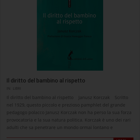
Il diritto del bambino al rispetto
2026-
IN:
LIBRI
05-
Il diritto del bambino al rispetto Janusz Korczak Scritto
14
nel 1929, questo piccolo e prezioso pamphlet del grande
pedagogo polacco Janusz Korczak non ha perso la sua forza
provocatoria e la sua natura politica. Korczak è uno dei rari
adulti che sa penetrare un mondo ormai lontano e