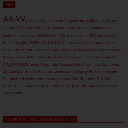
TAG
AA.VV.
Alberto Savinio
Alessio Mangoni
Angela Giussani & Luciana
Antonio Manzini
Giussani
Antonio Scurati
Beatrice Mautino
Bruce
DK
Eiichiro Oda
Sutherland
caduta capelli
Dan Brown
Disney Book Group
Federico Rampini
Enrico Deaglio
Felicia Kingsley
Gaetano Savatteri
Geronimo Stilton
Gilad Soffer
Holly Black
Hugo Pratt
Jack Mars
James Tynion IV
& Jorge Jimenez
Kohei Horikoshi & Andrea Maniscalco
Limes
Limes & AA.VV.
lingoXpress
Lonely Planet, Luigi Farrauto & Piero Pasini
Lucy Score
Marco
Maurizio De Giovanni
Nancy Ross
Malvaldi
Monica Marelli
Olly Richards
Padpilot Ltd
R.C. Stephens
R. L. Stine
Petros Markaris
Polyglot Planet
Rachel Reid
Suu Morishita
Tite Kubo
Sarina Bowen
William Shakespeare
Zerocalcare
ISCRIVITI ALLA NOSTRA NEWSLETTER