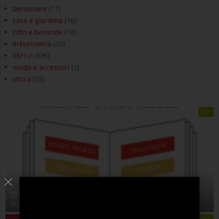
benessere
(17)
casa e giardino
(16)
cibo e bevande
(18)
erboristeria
(35)
libri
(1.036)
moda e accessori
(3)
ottica
(18)
libri
THE ANATOMY OF STORY
On:
4 Agosto 2026
libri