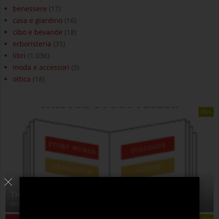
benessere
(17)
casa e giardino
(16)
cibo e bevande
(18)
erboristeria
(35)
libri
(1.036)
moda e accessori
(3)
ottica
(18)
libri
THE ANATOMY OF STORY
On:
4 Agosto 2026
libri