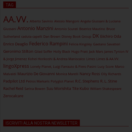
TAG
AA.VV.
Alberto Savinio
Alessio Mangoni
Angela Giussani & Luciana
Antonio Manzini
Giussani
Antonio Scurati
Beatrice Mautino
Bruce
DK
Eiichiro Oda
Sutherland
caduta capelli
Dan Brown
Disney Book Group
Federico Rampini
Enrico Deaglio
Felicia Kingsley
Gaetano Savatteri
Geronimo Stilton
Gilad Soffer
Holly Black
Hugo Pratt
Jack Mars
James Tynion IV
& Jorge Jimenez
Kohei Horikoshi & Andrea Maniscalco
Limes
Limes & AA.VV.
lingoXpress
Lonely Planet, Luigi Farrauto & Piero Pasini
Lucy Score
Marco
Maurizio De Giovanni
Nancy Ross
Malvaldi
Monica Marelli
Olly Richards
Padpilot Ltd
R.C. Stephens
R. L. Stine
Petros Markaris
Polyglot Planet
Rachel Reid
Suu Morishita
Tite Kubo
Sarina Bowen
William Shakespeare
Zerocalcare
ISCRIVITI ALLA NOSTRA NEWSLETTER