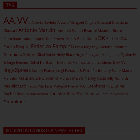
TAG
AA.VV.
Alberto Savinio
Alessio Mangoni
Angela Giussani & Luciana
Antonio Manzini
Giussani
Antonio Scurati
Beatrice Mautino
Bruce
DK
Eiichiro Oda
Sutherland
caduta capelli
Dan Brown
Disney Book Group
Federico Rampini
Enrico Deaglio
Felicia Kingsley
Gaetano Savatteri
Geronimo Stilton
Gilad Soffer
Holly Black
Hugo Pratt
Jack Mars
James Tynion IV
& Jorge Jimenez
Kohei Horikoshi & Andrea Maniscalco
Limes
Limes & AA.VV.
lingoXpress
Lonely Planet, Luigi Farrauto & Piero Pasini
Lucy Score
Marco
Maurizio De Giovanni
Nancy Ross
Malvaldi
Monica Marelli
Olly Richards
Padpilot Ltd
R.C. Stephens
R. L. Stine
Petros Markaris
Polyglot Planet
Rachel Reid
Suu Morishita
Tite Kubo
Sarina Bowen
William Shakespeare
Zerocalcare
ISCRIVITI ALLA NOSTRA NEWSLETTER