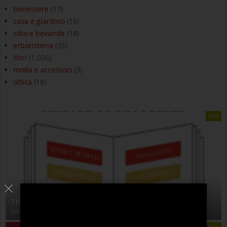
benessere
(17)
casa e giardino
(16)
cibo e bevande
(18)
erboristeria
(35)
libri
(1.036)
moda e accessori
(3)
ottica
(18)
libri
THE ANATOMY OF STORY
On:
4 Agosto 2026
libri