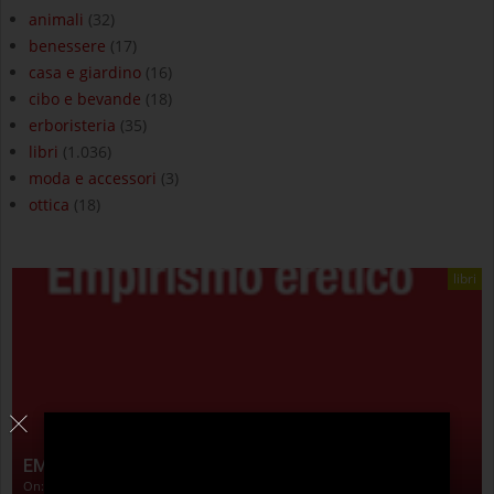
animali
(32)
benessere
(17)
casa e giardino
(16)
cibo e bevande
(18)
erboristeria
(35)
libri
(1.036)
moda e accessori
(3)
ottica
(18)
libri
EMPIRISMO ERETICO
On:
4 Agosto 2026