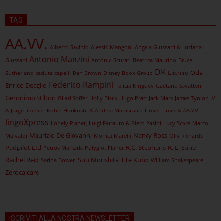
TAG
AA.VV.
Alberto Savinio
Alessio Mangoni
Angela Giussani & Luciana
Antonio Manzini
Giussani
Antonio Scurati
Beatrice Mautino
Bruce
DK
Eiichiro Oda
Sutherland
caduta capelli
Dan Brown
Disney Book Group
Federico Rampini
Enrico Deaglio
Felicia Kingsley
Gaetano Savatteri
Geronimo Stilton
Gilad Soffer
Holly Black
Hugo Pratt
Jack Mars
James Tynion IV
& Jorge Jimenez
Kohei Horikoshi & Andrea Maniscalco
Limes
Limes & AA.VV.
lingoXpress
Lonely Planet, Luigi Farrauto & Piero Pasini
Lucy Score
Marco
Maurizio De Giovanni
Nancy Ross
Malvaldi
Monica Marelli
Olly Richards
Padpilot Ltd
R.C. Stephens
R. L. Stine
Petros Markaris
Polyglot Planet
Rachel Reid
Suu Morishita
Tite Kubo
Sarina Bowen
William Shakespeare
Zerocalcare
ISCRIVITI ALLA NOSTRA NEWSLETTER