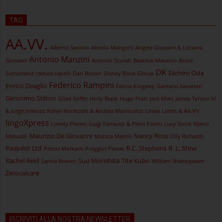
TAG
AA.VV.
Alberto Savinio
Alessio Mangoni
Angela Giussani & Luciana
Antonio Manzini
Giussani
Antonio Scurati
Beatrice Mautino
Bruce
DK
Eiichiro Oda
Sutherland
caduta capelli
Dan Brown
Disney Book Group
Federico Rampini
Enrico Deaglio
Felicia Kingsley
Gaetano Savatteri
Geronimo Stilton
Gilad Soffer
Holly Black
Hugo Pratt
Jack Mars
James Tynion IV
& Jorge Jimenez
Kohei Horikoshi & Andrea Maniscalco
Limes
Limes & AA.VV.
lingoXpress
Lonely Planet, Luigi Farrauto & Piero Pasini
Lucy Score
Marco
Maurizio De Giovanni
Nancy Ross
Malvaldi
Monica Marelli
Olly Richards
Padpilot Ltd
R.C. Stephens
R. L. Stine
Petros Markaris
Polyglot Planet
Rachel Reid
Suu Morishita
Tite Kubo
Sarina Bowen
William Shakespeare
Zerocalcare
ISCRIVITI ALLA NOSTRA NEWSLETTER