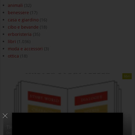
animali
(32)
benessere
(17)
casa e giardino
(16)
cibo e bevande
(18)
erboristeria
(35)
libri
(1.036)
moda e accessori
(3)
ottica
(18)
libri
THE ANATOMY OF STORY
On:
4 Agosto 2026