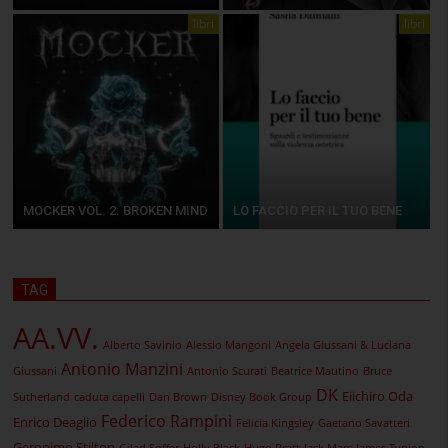
libri
libri
MOCKER VOL. 2. BROKEN MIND
LO FACCIO PER IL TUO BENE
TAG
AA.VV.
Alberto Savinio
Alessio Mangoni
Angela Giussani & Luciana
Antonio Manzini
Giussani
Antonio Scurati
Beatrice Mautino
Bruce
DK
Eiichiro Oda
Sutherland
caduta capelli
Dan Brown
Disney Book Group
Federico Rampini
Enrico Deaglio
Felicia Kingsley
Gaetano Savatteri
Geronimo Stilton