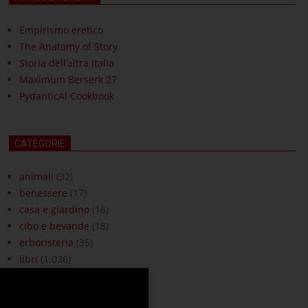
Empirismo eretico
The Anatomy of Story
Storia dell’altra Italia
Maximum Berserk 27
PydanticAI Cookbook
CATEGORIE
animali
(32)
benessere
(17)
casa e giardino
(16)
cibo e bevande
(18)
erboristeria
(35)
libri
(1.036)
moda e accessori
(3)
ottica
(18)