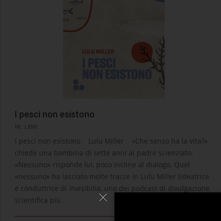
I pesci non esistono
2026-
IN:
LIBRI
02-
I pesci non esistono Lulu Miller «Che senso ha la vita?»
12
chiede una bambina di sette anni al padre scienziato.
«Nessuno» risponde lui, poco incline al dialogo. Quel
«nessuno» ha lasciato molte tracce in Lulu Miller (ideatrice
e conduttrice di Invisibilia, uno dei podcast di divulgazione
scientifica più
LEGGI →