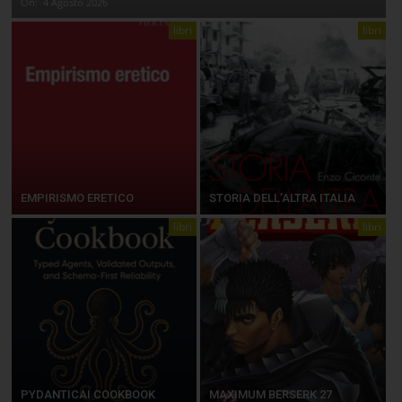
On:
4 Agosto 2026
libri
libri
EMPIRISMO ERETICO
STORIA DELL’ALTRA ITALIA
libri
libri
PYDANTICAI COOKBOOK
MAXIMUM BERSERK 27