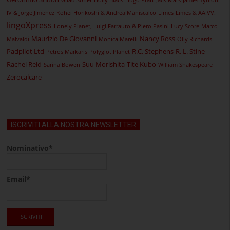
Gilad Soffer
Holly Black
Hugo Pratt
Jack Mars
James Tynion
IV & Jorge Jimenez
Kohei Horikoshi & Andrea Maniscalco
Limes
Limes & AA.VV.
lingoXpress
Lonely Planet, Luigi Farrauto & Piero Pasini
Lucy Score
Marco
Maurizio De Giovanni
Nancy Ross
Malvaldi
Monica Marelli
Olly Richards
Padpilot Ltd
R.C. Stephens
R. L. Stine
Petros Markaris
Polyglot Planet
Rachel Reid
Suu Morishita
Tite Kubo
Sarina Bowen
William Shakespeare
Zerocalcare
ISCRIVITI ALLA NOSTRA NEWSLETTER
Nominativo*
Email*