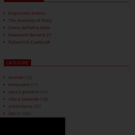
Empirismo eretico
The Anatomy of Story
Storia dell’altra Italia
Maximum Berserk 27
PydanticAI Cookbook
CATEGORIE
animali
(32)
benessere
(17)
casa e giardino
(16)
cibo e bevande
(18)
erboristeria
(35)
libri
(1.036)
moda e accessori
(3)
ottica
(18)