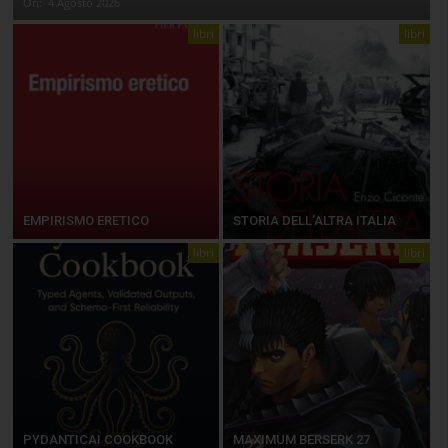
On:
4 Agosto 2026
libri
libri
EMPIRISMO ERETICO
STORIA DELL’ALTRA ITALIA
libri
libri
PYDANTICAI COOKBOOK
MAXIMUM BERSERK 27