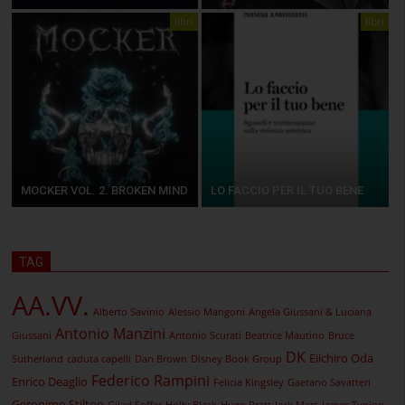
libri
libri
MOCKER VOL. 2. BROKEN MIND
LO FACCIO PER IL TUO BENE
TAG
AA.VV.
Alberto Savinio
Alessio Mangoni
Angela Giussani & Luciana
Antonio Manzini
Giussani
Antonio Scurati
Beatrice Mautino
Bruce
DK
Eiichiro Oda
Sutherland
caduta capelli
Dan Brown
Disney Book Group
Federico Rampini
Enrico Deaglio
Felicia Kingsley
Gaetano Savatteri
Geronimo Stilton