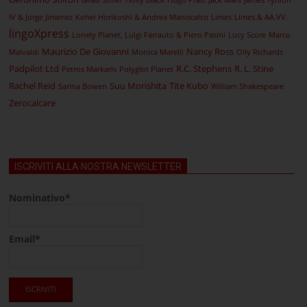
Gilad Soffer
Holly Black
Hugo Pratt
Jack Mars
James Tynion
IV & Jorge Jimenez
Kohei Horikoshi & Andrea Maniscalco
Limes
Limes & AA.VV.
lingoXpress
Lonely Planet, Luigi Farrauto & Piero Pasini
Lucy Score
Marco
Maurizio De Giovanni
Nancy Ross
Malvaldi
Monica Marelli
Olly Richards
Padpilot Ltd
R.C. Stephens
R. L. Stine
Petros Markaris
Polyglot Planet
Rachel Reid
Suu Morishita
Tite Kubo
Sarina Bowen
William Shakespeare
Zerocalcare
ISCRIVITI ALLA NOSTRA NEWSLETTER
Nominativo*
Email*