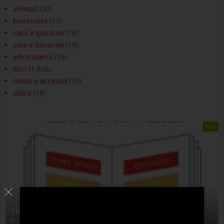
animali
(32)
benessere
(17)
casa e giardino
(16)
cibo e bevande
(18)
erboristeria
(35)
libri
(1.036)
moda e accessori
(3)
ottica
(18)
libri
THE ANATOMY OF STORY
On:
4 Agosto 2026