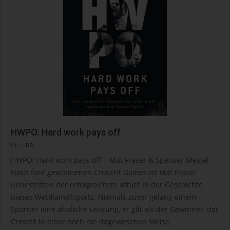
HWPO: Hard work pays off
2021-
IN:
LIBRI
11-
HWPO: Hard work pays off Mat Fraser & Spenser Mestel
04
Nach fünf gewonnenen CrossFit Games ist Mat Fraser
unbestritten der erfolgreichste Athlet in der Geschichte
dieses Wettkampfsports. Niemals zuvor gelang einem
Sportler eine ähnliche Leistung, er gilt als der Gewinner, der
Crossfit in einer noch nie dagewesenen Weise