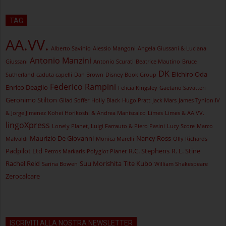
TAG
AA.VV.
Alberto Savinio
Alessio Mangoni
Angela Giussani & Luciana
Antonio Manzini
Giussani
Antonio Scurati
Beatrice Mautino
Bruce
DK
Eiichiro Oda
Sutherland
caduta capelli
Dan Brown
Disney Book Group
Federico Rampini
Enrico Deaglio
Felicia Kingsley
Gaetano Savatteri
Geronimo Stilton
Gilad Soffer
Holly Black
Hugo Pratt
Jack Mars
James Tynion IV
& Jorge Jimenez
Kohei Horikoshi & Andrea Maniscalco
Limes
Limes & AA.VV.
lingoXpress
Lonely Planet, Luigi Farrauto & Piero Pasini
Lucy Score
Marco
Maurizio De Giovanni
Nancy Ross
Malvaldi
Monica Marelli
Olly Richards
Padpilot Ltd
R.C. Stephens
R. L. Stine
Petros Markaris
Polyglot Planet
Rachel Reid
Suu Morishita
Tite Kubo
Sarina Bowen
William Shakespeare
Zerocalcare
ISCRIVITI ALLA NOSTRA NEWSLETTER