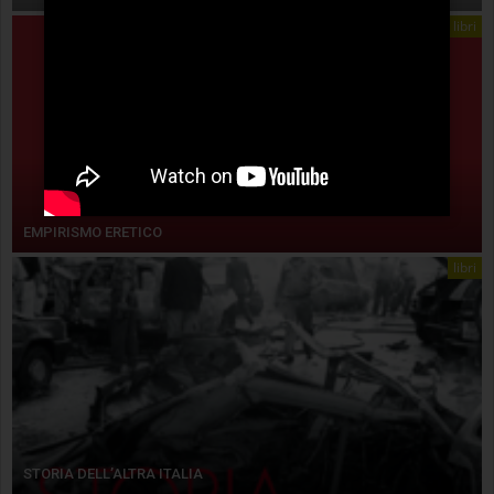
libri
EMPIRISMO ERETICO
libri
STORIA DELL’ALTRA ITALIA