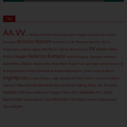
TAG
AA.VV.
Alberto Savinio
Alessio Mangoni
Angela Giussani & Luciana
Antonio Manzini
Giussani
Antonio Scurati
Beatrice Mautino
Bruce
DK
Eiichiro Oda
Sutherland
caduta capelli
Dan Brown
Disney Book Group
Federico Rampini
Enrico Deaglio
Felicia Kingsley
Gaetano Savatteri
Geronimo Stilton
Gilad Soffer
Holly Black
Hugo Pratt
Jack Mars
James Tynion IV
& Jorge Jimenez
Kohei Horikoshi & Andrea Maniscalco
Limes
Limes & AA.VV.
lingoXpress
Lonely Planet, Luigi Farrauto & Piero Pasini
Lucy Score
Marco
Maurizio De Giovanni
Nancy Ross
Malvaldi
Monica Marelli
Olly Richards
Padpilot Ltd
R.C. Stephens
R. L. Stine
Petros Markaris
Polyglot Planet
Rachel Reid
Suu Morishita
Tite Kubo
Sarina Bowen
William Shakespeare
Zerocalcare