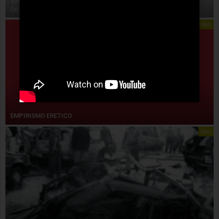
THE ANATOMY OF STORY
On:
4 Agosto 2026
libri
EMPIRISMO ERETICO
libri