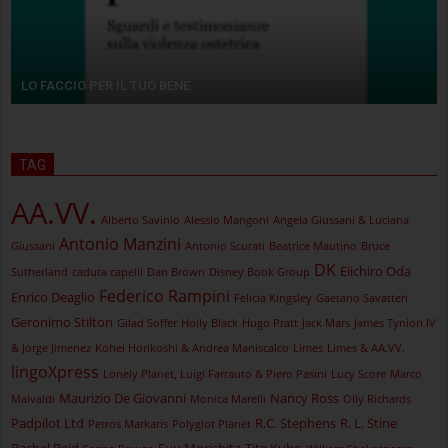
LO FACCIO PER IL TUO BENE
TAG
AA.VV.
Alberto Savinio
Alessio Mangoni
Angela Giussani & Luciana
Antonio Manzini
Giussani
Antonio Scurati
Beatrice Mautino
Bruce
DK
Eiichiro Oda
Sutherland
caduta capelli
Dan Brown
Disney Book Group
Federico Rampini
Enrico Deaglio
Felicia Kingsley
Gaetano Savatteri
Geronimo Stilton
Gilad Soffer
Holly Black
Hugo Pratt
Jack Mars
James Tynion IV
& Jorge Jimenez
Kohei Horikoshi & Andrea Maniscalco
Limes
Limes & AA.VV.
lingoXpress
Lonely Planet, Luigi Farrauto & Piero Pasini
Lucy Score
Marco
Maurizio De Giovanni
Nancy Ross
Malvaldi
Monica Marelli
Olly Richards
Padpilot Ltd
R.C. Stephens
R. L. Stine
Petros Markaris
Polyglot Planet
Rachel Reid
Suu Morishita
Tite Kubo