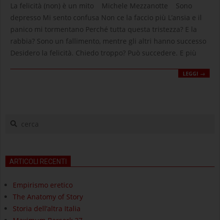
04-
La felicità (non) è un mito Michele Mezzanotte Sono
11
depresso Mi sento confusa Non ce la faccio più L’ansia e il
panico mi tormentano Perché tutta questa tristezza? E la
rabbia? Sono un fallimento, mentre gli altri hanno successo
Desidero la felicità. Chiedo troppo? Può succedere. E più
LEGGI →
cerca
ARTICOLI RECENTI
Empirismo eretico
The Anatomy of Story
Storia dell’altra Italia