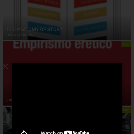
THE ANATOMY OF STORY
On:
4 Agosto 2026
libri
EMPIRISMO ERETICO
libri