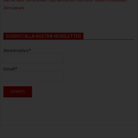
Sarina Bowen
William Shakespeare
Zerocalcare
ISCRIVITI ALLA NOSTRA NEWSLETTER
Nominativo*
Email*