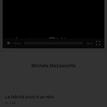
00:00
00:32
Michele Mezzanotte
La felicità (non) è un mito
2024-
IN:
LIBRI