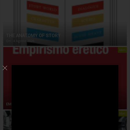
THE ANATOMY OF STORY
On:
4 Agosto 2026
libri
EMPIRISMO ERETICO
libri