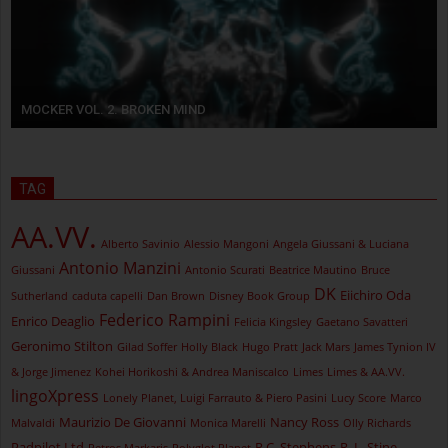
MOCKER VOL. 2. BROKEN MIND
TAG
AA.VV.
Alberto Savinio
Alessio Mangoni
Angela Giussani & Luciana
Antonio Manzini
Giussani
Antonio Scurati
Beatrice Mautino
Bruce
DK
Eiichiro Oda
Sutherland
caduta capelli
Dan Brown
Disney Book Group
Federico Rampini
Enrico Deaglio
Felicia Kingsley
Gaetano Savatteri
Geronimo Stilton
Gilad Soffer
Holly Black
Hugo Pratt
Jack Mars
James Tynion IV
& Jorge Jimenez
Kohei Horikoshi & Andrea Maniscalco
Limes
Limes & AA.VV.
lingoXpress
Lonely Planet, Luigi Farrauto & Piero Pasini
Lucy Score
Marco
Maurizio De Giovanni
Nancy Ross
Malvaldi
Monica Marelli
Olly Richards
Padpilot Ltd
R.C. Stephens
R. L. Stine
Petros Markaris
Polyglot Planet