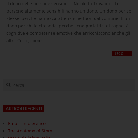
03-
Il dono delle persone sensibili Nicoletta Travaini Le
07
persone altamente sensibili hanno un dono. Un dono per se
stesse, perché hanno caratteristiche fuori dal comune. E un
dono per chi le circonda, perché sono portatrici di capacità
cognitive e competenze emotive che arricchiscono anche gli
altri. Certo, come
LEGGI →
cerca
ARTICOLI RECENTI
Empirismo eretico
The Anatomy of Story