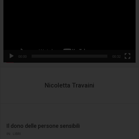
00:00
00:32
Nicoletta Travaini
Il dono delle persone sensibili
2024-
IN:
LIBRI