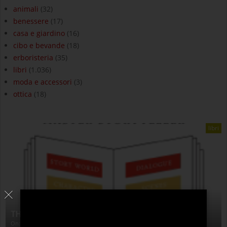
animali
(32)
benessere
(17)
casa e giardino
(16)
cibo e bevande
(18)
erboristeria
(35)
libri
(1.036)
moda e accessori
(3)
ottica
(18)
libri
THE ANATOMY OF STORY
On:
4 Agosto 2026