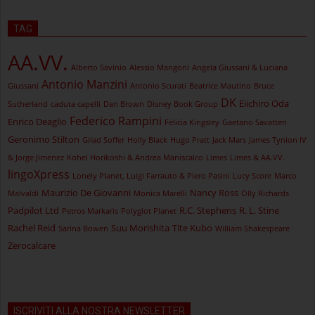
TAG
AA.VV.
Alberto Savinio
Alessio Mangoni
Angela Giussani & Luciana
Antonio Manzini
Giussani
Antonio Scurati
Beatrice Mautino
Bruce
DK
Eiichiro Oda
Sutherland
caduta capelli
Dan Brown
Disney Book Group
Federico Rampini
Enrico Deaglio
Felicia Kingsley
Gaetano Savatteri
Geronimo Stilton
Gilad Soffer
Holly Black
Hugo Pratt
Jack Mars
James Tynion IV
& Jorge Jimenez
Kohei Horikoshi & Andrea Maniscalco
Limes
Limes & AA.VV.
lingoXpress
Lonely Planet, Luigi Farrauto & Piero Pasini
Lucy Score
Marco
Maurizio De Giovanni
Nancy Ross
Malvaldi
Monica Marelli
Olly Richards
Padpilot Ltd
R.C. Stephens
R. L. Stine
Petros Markaris
Polyglot Planet
Rachel Reid
Suu Morishita
Tite Kubo
Sarina Bowen
William Shakespeare
Zerocalcare
ISCRIVITI ALLA NOSTRA NEWSLETTER