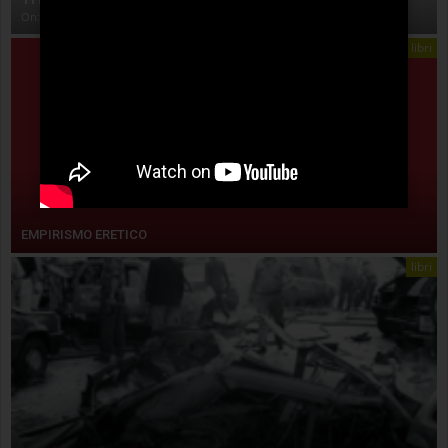
On:
4 Agosto 2026
libri
EMPIRISMO ERETICO
libri