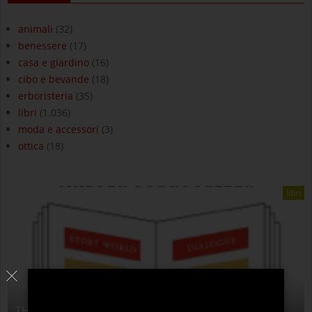
animali
(32)
benessere
(17)
casa e giardino
(16)
cibo e bevande
(18)
erboristeria
(35)
libri
(1.036)
moda e accessori
(3)
ottica
(18)
libri
THE ANATOMY OF STORY