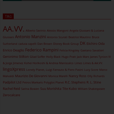
TAG
AA.VV.
Alberto Savinio
Alessio Mangoni
Angela Giussani & Luciana
Antonio Manzini
Giussani
Antonio Scurati
Beatrice Mautino
Bruce
DK
Eiichiro Oda
Sutherland
caduta capelli
Dan Brown
Disney Book Group
Federico Rampini
Enrico Deaglio
Felicia Kingsley
Gaetano Savatteri
Geronimo Stilton
Gilad Soffer
Holly Black
Hugo Pratt
Jack Mars
James Tynion IV
& Jorge Jimenez
Kohei Horikoshi & Andrea Maniscalco
Limes
Limes & AA.VV.
lingoXpress
Lonely Planet, Luigi Farrauto & Piero Pasini
Lucy Score
Marco
Maurizio De Giovanni
Nancy Ross
Malvaldi
Monica Marelli
Olly Richards
Padpilot Ltd
R.C. Stephens
R. L. Stine
Petros Markaris
Polyglot Planet
Rachel Reid
Suu Morishita
Tite Kubo
Sarina Bowen
William Shakespeare
Zerocalcare