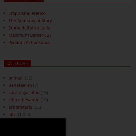
Empirismo eretico
The Anatomy of Story
Storia dell’altra Italia
Maximum Berserk 27
PydanticAI Cookbook
CATEGORIE
animali
(32)
benessere
(17)
casa e giardino
(16)
cibo e bevande
(18)
erboristeria
(35)
libri
(1.036)
moda e accessori
(3)
ottica
(18)