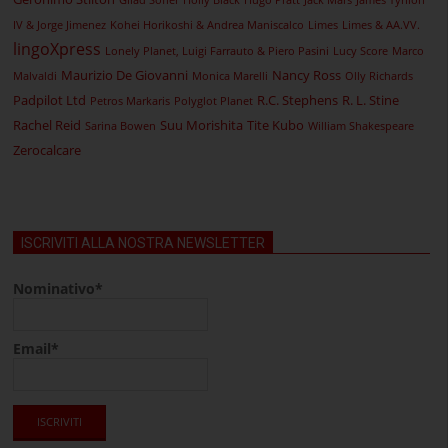
Gilad Soffer
Holly Black
Hugo Pratt
Jack Mars
James Tynion
IV & Jorge Jimenez
Kohei Horikoshi & Andrea Maniscalco
Limes
Limes & AA.VV.
lingoXpress
Lonely Planet, Luigi Farrauto & Piero Pasini
Lucy Score
Marco
Maurizio De Giovanni
Nancy Ross
Malvaldi
Monica Marelli
Olly Richards
Padpilot Ltd
R.C. Stephens
R. L. Stine
Petros Markaris
Polyglot Planet
Rachel Reid
Suu Morishita
Tite Kubo
Sarina Bowen
William Shakespeare
Zerocalcare
ISCRIVITI ALLA NOSTRA NEWSLETTER
Nominativo*
Email*