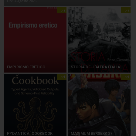
On:
4 Agosto 2026
libri
libri
EMPIRISMO ERETICO
STORIA DELL’ALTRA ITALIA
libri
libri
PYDANTICAI COOKBOOK
MAXIMUM BERSERK 27