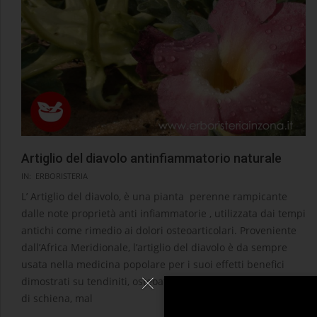
Artiglio del diavolo antinfiammatorio naturale
2020-
IN:
ERBORISTERIA
09-
L’ Artiglio del diavolo, è una pianta perenne rampicante
15
dalle note proprietà anti infiammatorie , utilizzata dai tempi
antichi come rimedio ai dolori osteoarticolari. Proveniente
dall’Africa Meridionale, l’artiglio del diavolo è da sempre
usata nella medicina popolare per i suoi effetti benefici
dimostrati su tendiniti, osteoatrite, artrite reumatoide, mal
di schiena, mal