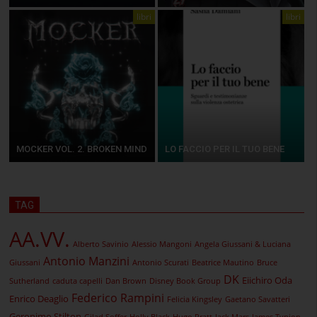
libri
libri
MOCKER VOL. 2. BROKEN MIND
LO FACCIO PER IL TUO BENE
TAG
AA.VV.
Alberto Savinio
Alessio Mangoni
Angela Giussani & Luciana
Antonio Manzini
Giussani
Antonio Scurati
Beatrice Mautino
Bruce
DK
Eiichiro Oda
Sutherland
caduta capelli
Dan Brown
Disney Book Group
Federico Rampini
Enrico Deaglio
Felicia Kingsley
Gaetano Savatteri
Geronimo Stilton