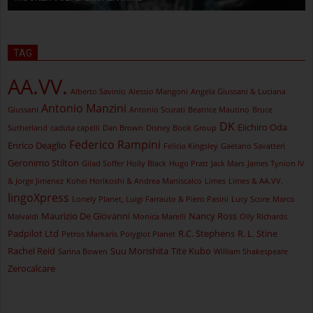
TAG
AA.VV.
Alberto Savinio
Alessio Mangoni
Angela Giussani & Luciana
Antonio Manzini
Giussani
Antonio Scurati
Beatrice Mautino
Bruce
DK
Eiichiro Oda
Sutherland
caduta capelli
Dan Brown
Disney Book Group
Federico Rampini
Enrico Deaglio
Felicia Kingsley
Gaetano Savatteri
Geronimo Stilton
Gilad Soffer
Holly Black
Hugo Pratt
Jack Mars
James Tynion IV
& Jorge Jimenez
Kohei Horikoshi & Andrea Maniscalco
Limes
Limes & AA.VV.
lingoXpress
Lonely Planet, Luigi Farrauto & Piero Pasini
Lucy Score
Marco
Maurizio De Giovanni
Nancy Ross
Malvaldi
Monica Marelli
Olly Richards
Padpilot Ltd
R.C. Stephens
R. L. Stine
Petros Markaris
Polyglot Planet
Rachel Reid
Suu Morishita
Tite Kubo
Sarina Bowen
William Shakespeare
Zerocalcare