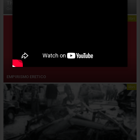
THE ANATOMY OF STORY
On:
4 Agosto 2026
libri
EMPIRISMO ERETICO
libri