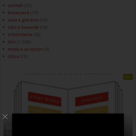
animali
(32)
benessere
(17)
casa e giardino
(16)
cibo e bevande
(18)
erboristeria
(35)
libri
(1.036)
moda e accessori
(3)
ottica
(18)
libri
THE ANATOMY OF STORY
On:
4 Agosto 2026