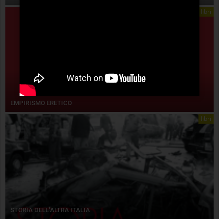
libri
EMPIRISMO ERETICO
libri
STORIA DELL’ALTRA ITALIA