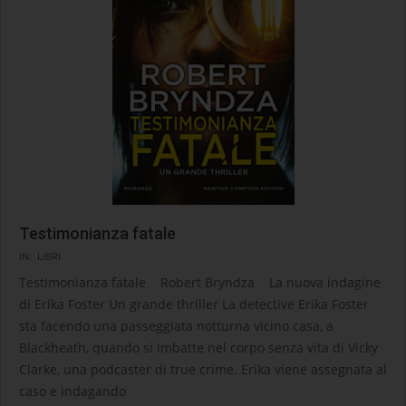
Testimonianza fatale
2025-
IN:
LIBRI
04-
Testimonianza fatale Robert Bryndza La nuova indagine
08
di Erika Foster Un grande thriller La detective Erika Foster
sta facendo una passeggiata notturna vicino casa, a
Blackheath, quando si imbatte nel corpo senza vita di Vicky
Clarke, una podcaster di true crime. Erika viene assegnata al
caso e indagando