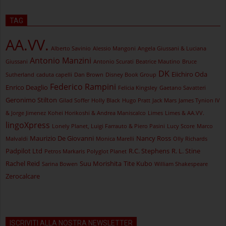
TAG
AA.VV.
Alberto Savinio
Alessio Mangoni
Angela Giussani & Luciana
Antonio Manzini
Giussani
Antonio Scurati
Beatrice Mautino
Bruce
DK
Eiichiro Oda
Sutherland
caduta capelli
Dan Brown
Disney Book Group
Federico Rampini
Enrico Deaglio
Felicia Kingsley
Gaetano Savatteri
Geronimo Stilton
Gilad Soffer
Holly Black
Hugo Pratt
Jack Mars
James Tynion IV
& Jorge Jimenez
Kohei Horikoshi & Andrea Maniscalco
Limes
Limes & AA.VV.
lingoXpress
Lonely Planet, Luigi Farrauto & Piero Pasini
Lucy Score
Marco
Maurizio De Giovanni
Nancy Ross
Malvaldi
Monica Marelli
Olly Richards
Padpilot Ltd
R.C. Stephens
R. L. Stine
Petros Markaris
Polyglot Planet
Rachel Reid
Suu Morishita
Tite Kubo
Sarina Bowen
William Shakespeare
Zerocalcare
ISCRIVITI ALLA NOSTRA NEWSLETTER