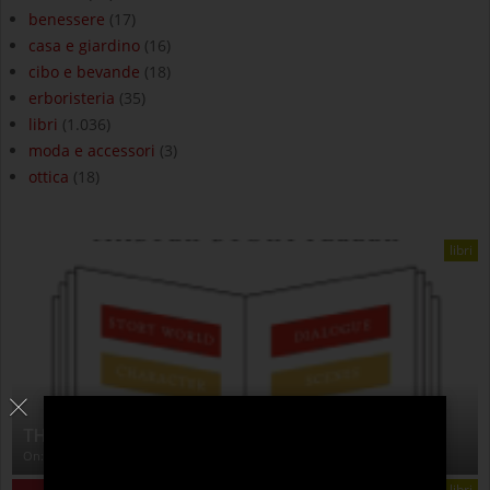
benessere
(17)
casa e giardino
(16)
cibo e bevande
(18)
erboristeria
(35)
libri
(1.036)
moda e accessori
(3)
ottica
(18)
libri
THE ANATOMY OF STORY
On:
4 Agosto 2026
libri