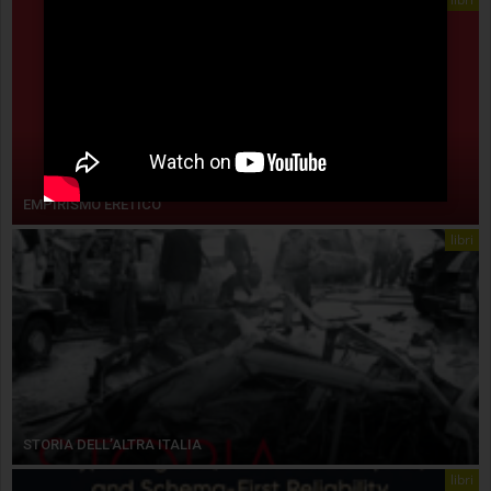
EMPIRISMO ERETICO
libri
STORIA DELL’ALTRA ITALIA
libri