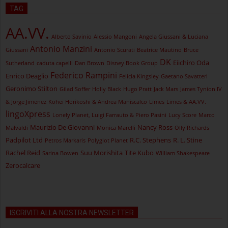
TAG
AA.VV.
Alberto Savinio
Alessio Mangoni
Angela Giussani & Luciana
Antonio Manzini
Giussani
Antonio Scurati
Beatrice Mautino
Bruce
DK
Eiichiro Oda
Sutherland
caduta capelli
Dan Brown
Disney Book Group
Federico Rampini
Enrico Deaglio
Felicia Kingsley
Gaetano Savatteri
Geronimo Stilton
Gilad Soffer
Holly Black
Hugo Pratt
Jack Mars
James Tynion IV
& Jorge Jimenez
Kohei Horikoshi & Andrea Maniscalco
Limes
Limes & AA.VV.
lingoXpress
Lonely Planet, Luigi Farrauto & Piero Pasini
Lucy Score
Marco
Maurizio De Giovanni
Nancy Ross
Malvaldi
Monica Marelli
Olly Richards
Padpilot Ltd
R.C. Stephens
R. L. Stine
Petros Markaris
Polyglot Planet
Rachel Reid
Suu Morishita
Tite Kubo
Sarina Bowen
William Shakespeare
Zerocalcare
ISCRIVITI ALLA NOSTRA NEWSLETTER