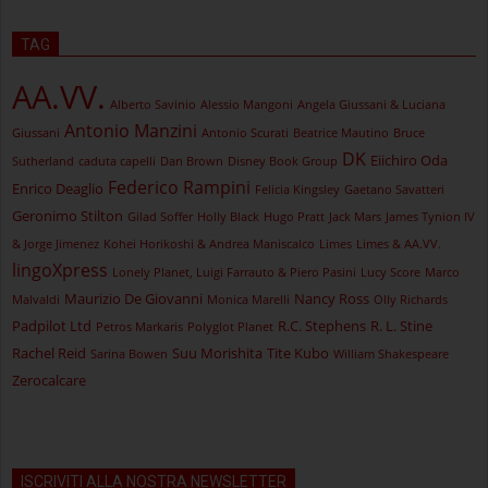
TAG
AA.VV.
Alberto Savinio
Alessio Mangoni
Angela Giussani & Luciana
Antonio Manzini
Giussani
Antonio Scurati
Beatrice Mautino
Bruce
DK
Eiichiro Oda
Sutherland
caduta capelli
Dan Brown
Disney Book Group
Federico Rampini
Enrico Deaglio
Felicia Kingsley
Gaetano Savatteri
Geronimo Stilton
Gilad Soffer
Holly Black
Hugo Pratt
Jack Mars
James Tynion IV
& Jorge Jimenez
Kohei Horikoshi & Andrea Maniscalco
Limes
Limes & AA.VV.
lingoXpress
Lonely Planet, Luigi Farrauto & Piero Pasini
Lucy Score
Marco
Maurizio De Giovanni
Nancy Ross
Malvaldi
Monica Marelli
Olly Richards
Padpilot Ltd
R.C. Stephens
R. L. Stine
Petros Markaris
Polyglot Planet
Rachel Reid
Suu Morishita
Tite Kubo
Sarina Bowen
William Shakespeare
Zerocalcare
ISCRIVITI ALLA NOSTRA NEWSLETTER