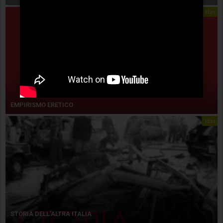
libri
EMPIRISMO ERETICO
libri
STORIA DELL’ALTRA ITALIA