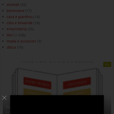
animali
(32)
benessere
(17)
casa e giardino
(16)
cibo e bevande
(18)
erboristeria
(35)
libri
(1.036)
moda e accessori
(3)
ottica
(18)
libri
THE ANATOMY OF STORY
On:
4 Agosto 2026