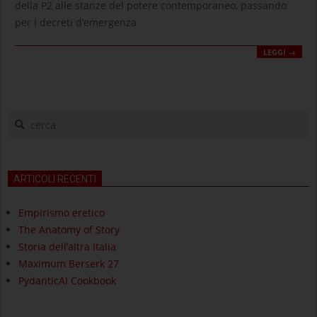
della P2 alle stanze del potere contemporaneo, passando
per i decreti d’emergenza
LEGGI →
cerca
ARTICOLI RECENTI
Empirismo eretico
The Anatomy of Story
Storia dell’altra Italia
Maximum Berserk 27
PydanticAI Cookbook