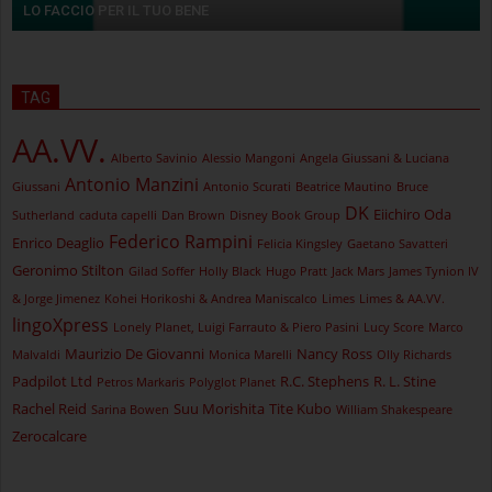
LO FACCIO PER IL TUO BENE
TAG
AA.VV.
Alberto Savinio
Alessio Mangoni
Angela Giussani & Luciana
Antonio Manzini
Giussani
Antonio Scurati
Beatrice Mautino
Bruce
DK
Eiichiro Oda
Sutherland
caduta capelli
Dan Brown
Disney Book Group
Federico Rampini
Enrico Deaglio
Felicia Kingsley
Gaetano Savatteri
Geronimo Stilton
Gilad Soffer
Holly Black
Hugo Pratt
Jack Mars
James Tynion IV
& Jorge Jimenez
Kohei Horikoshi & Andrea Maniscalco
Limes
Limes & AA.VV.
lingoXpress
Lonely Planet, Luigi Farrauto & Piero Pasini
Lucy Score
Marco
Maurizio De Giovanni
Nancy Ross
Malvaldi
Monica Marelli
Olly Richards
Padpilot Ltd
R.C. Stephens
R. L. Stine
Petros Markaris
Polyglot Planet
Rachel Reid
Suu Morishita
Tite Kubo
Sarina Bowen
William Shakespeare
Zerocalcare