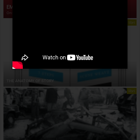
EMPIRISMO ERETICO
On:
4 Agosto 2026
libri
THE ANATOMY OF STORY
libri