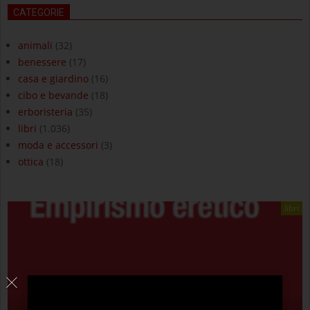
CATEGORIE
animali
(32)
benessere
(17)
casa e giardino
(16)
cibo e bevande
(18)
erboristeria
(35)
libri
(1.036)
moda e accessori
(3)
ottica
(18)
libri