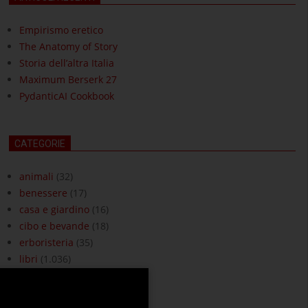
Empirismo eretico
The Anatomy of Story
Storia dell’altra Italia
Maximum Berserk 27
PydanticAI Cookbook
CATEGORIE
animali
(32)
benessere
(17)
casa e giardino
(16)
cibo e bevande
(18)
erboristeria
(35)
libri
(1.036)
moda e accessori
(3)
ottica
(18)