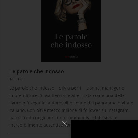
Le parole che indosso
2026-
IN:
LIBRI
03-
Le parole che indosso Silvia Berri Donna, manager e
19
imprenditrice, Silvia Berri si è affermata come una delle
figure più seguite, autorevoli e amate del panorama digitale
italiano. Con oltre mezzo milione di follower su Instagram,
ha costruito negli anni una community solidissima e
incredibilmente autentica, formata da
LEGGI →