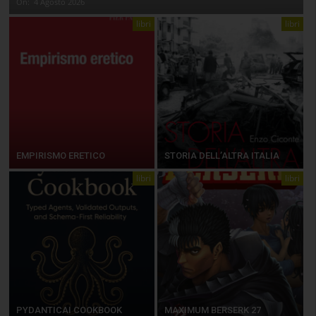
On:
4 Agosto 2026
libri
libri
EMPIRISMO ERETICO
STORIA DELL’ALTRA ITALIA
libri
libri
PYDANTICAI COOKBOOK
MAXIMUM BERSERK 27