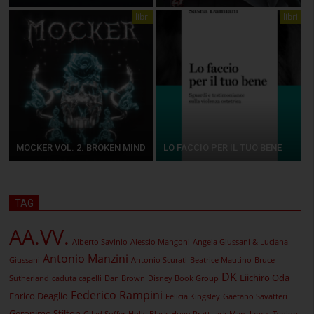
libri
libri
MOCKER VOL. 2. BROKEN MIND
LO FACCIO PER IL TUO BENE
TAG
AA.VV.
Alberto Savinio
Alessio Mangoni
Angela Giussani & Luciana
Antonio Manzini
Giussani
Antonio Scurati
Beatrice Mautino
Bruce
DK
Eiichiro Oda
Sutherland
caduta capelli
Dan Brown
Disney Book Group
Federico Rampini
Enrico Deaglio
Felicia Kingsley
Gaetano Savatteri
Geronimo Stilton