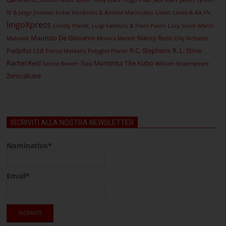
Gilad Soffer
Holly Black
Hugo Pratt
Jack Mars
James Tynion
IV & Jorge Jimenez
Kohei Horikoshi & Andrea Maniscalco
Limes
Limes & AA.VV.
lingoXpress
Lonely Planet, Luigi Farrauto & Piero Pasini
Lucy Score
Marco
Maurizio De Giovanni
Nancy Ross
Malvaldi
Monica Marelli
Olly Richards
Padpilot Ltd
R.C. Stephens
R. L. Stine
Petros Markaris
Polyglot Planet
Rachel Reid
Suu Morishita
Tite Kubo
Sarina Bowen
William Shakespeare
Zerocalcare
ISCRIVITI ALLA NOSTRA NEWSLETTER
Nominativo*
Email*