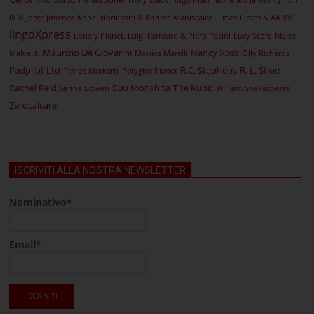
Gilad Soffer
Holly Black
Hugo Pratt
Jack Mars
James Tynion
IV & Jorge Jimenez
Kohei Horikoshi & Andrea Maniscalco
Limes
Limes & AA.VV.
lingoXpress
Lonely Planet, Luigi Farrauto & Piero Pasini
Lucy Score
Marco
Maurizio De Giovanni
Nancy Ross
Malvaldi
Monica Marelli
Olly Richards
Padpilot Ltd
R.C. Stephens
R. L. Stine
Petros Markaris
Polyglot Planet
Rachel Reid
Suu Morishita
Tite Kubo
Sarina Bowen
William Shakespeare
Zerocalcare
ISCRIVITI ALLA NOSTRA NEWSLETTER
Nominativo*
Email*