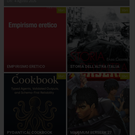
On:
4 Agosto 2026
libri
libri
EMPIRISMO ERETICO
STORIA DELL’ALTRA ITALIA
libri
libri
PYDANTICAI COOKBOOK
MAXIMUM BERSERK 27