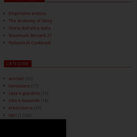
Empirismo eretico
The Anatomy of Story
Storia dell’altra Italia
Maximum Berserk 27
PydanticAI Cookbook
CATEGORIE
animali
(32)
benessere
(17)
casa e giardino
(16)
cibo e bevande
(18)
erboristeria
(35)
libri
(1.036)
moda e accessori
(3)
ottica
(18)