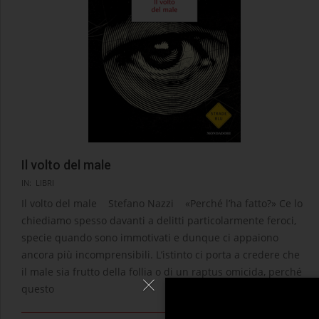
Il volto del male
2023-
IN:
LIBRI
05-
Il volto del male Stefano Nazzi «Perché l’ha fatto?» Ce lo
11
chiediamo spesso davanti a delitti particolarmente feroci,
specie quando sono immotivati e dunque ci appaiono
ancora più incomprensibili. L’istinto ci porta a credere che
il male sia frutto della follia o di un raptus omicida, perché
questo
LEGGI →