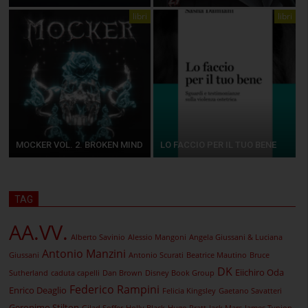
libri
libri
MOCKER VOL. 2. BROKEN MIND
LO FACCIO PER IL TUO BENE
TAG
AA.VV.
Alberto Savinio
Alessio Mangoni
Angela Giussani & Luciana
Antonio Manzini
Giussani
Antonio Scurati
Beatrice Mautino
Bruce
DK
Eiichiro Oda
Sutherland
caduta capelli
Dan Brown
Disney Book Group
Federico Rampini
Enrico Deaglio
Felicia Kingsley
Gaetano Savatteri
Geronimo Stilton