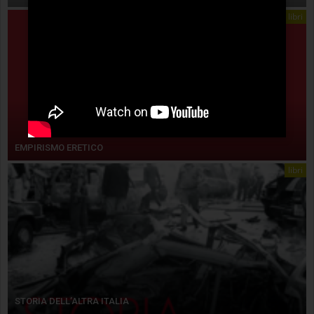
libri
EMPIRISMO ERETICO
libri
STORIA DELL’ALTRA ITALIA