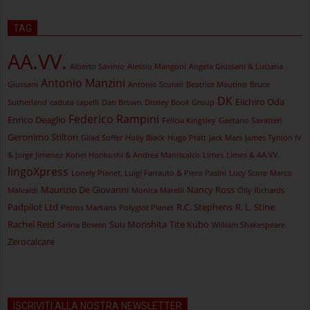
TAG
AA.VV.
Alberto Savinio
Alessio Mangoni
Angela Giussani & Luciana
Antonio Manzini
Giussani
Antonio Scurati
Beatrice Mautino
Bruce
DK
Eiichiro Oda
Sutherland
caduta capelli
Dan Brown
Disney Book Group
Federico Rampini
Enrico Deaglio
Felicia Kingsley
Gaetano Savatteri
Geronimo Stilton
Gilad Soffer
Holly Black
Hugo Pratt
Jack Mars
James Tynion IV
& Jorge Jimenez
Kohei Horikoshi & Andrea Maniscalco
Limes
Limes & AA.VV.
lingoXpress
Lonely Planet, Luigi Farrauto & Piero Pasini
Lucy Score
Marco
Maurizio De Giovanni
Nancy Ross
Malvaldi
Monica Marelli
Olly Richards
Padpilot Ltd
R.C. Stephens
R. L. Stine
Petros Markaris
Polyglot Planet
Rachel Reid
Suu Morishita
Tite Kubo
Sarina Bowen
William Shakespeare
Zerocalcare
ISCRIVITI ALLA NOSTRA NEWSLETTER