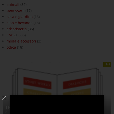
animali
(32)
benessere
(17)
casa e giardino
(16)
cibo e bevande
(18)
erboristeria
(35)
libri
(1.036)
moda e accessori
(3)
ottica
(18)
libri
THE ANATOMY OF STORY
On:
4 Agosto 2026