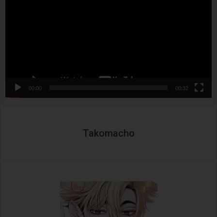
00:00
00:32
Takomacho