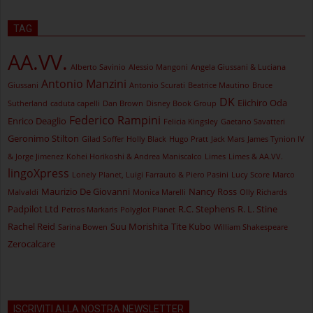
TAG
AA.VV.
Alberto Savinio
Alessio Mangoni
Angela Giussani & Luciana
Antonio Manzini
Giussani
Antonio Scurati
Beatrice Mautino
Bruce
DK
Eiichiro Oda
Sutherland
caduta capelli
Dan Brown
Disney Book Group
Federico Rampini
Enrico Deaglio
Felicia Kingsley
Gaetano Savatteri
Geronimo Stilton
Gilad Soffer
Holly Black
Hugo Pratt
Jack Mars
James Tynion IV
& Jorge Jimenez
Kohei Horikoshi & Andrea Maniscalco
Limes
Limes & AA.VV.
lingoXpress
Lonely Planet, Luigi Farrauto & Piero Pasini
Lucy Score
Marco
Maurizio De Giovanni
Nancy Ross
Malvaldi
Monica Marelli
Olly Richards
Padpilot Ltd
R.C. Stephens
R. L. Stine
Petros Markaris
Polyglot Planet
Rachel Reid
Suu Morishita
Tite Kubo
Sarina Bowen
William Shakespeare
Zerocalcare
ISCRIVITI ALLA NOSTRA NEWSLETTER