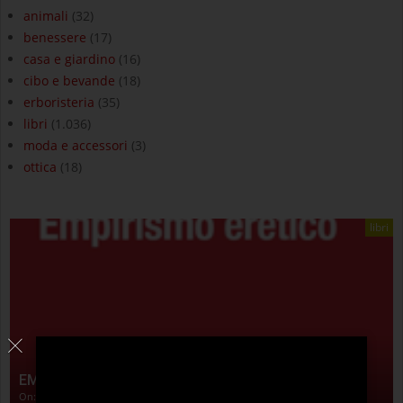
animali
(32)
benessere
(17)
casa e giardino
(16)
cibo e bevande
(18)
erboristeria
(35)
libri
(1.036)
moda e accessori
(3)
ottica
(18)
libri
EMPIRISMO ERETICO
On:
4 Agosto 2026