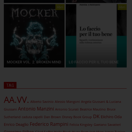
libri
libri
MOCKER VOL. 2. BROKEN MIND
LO FACCIO PER IL TUO BENE
TAG
AA.VV.
Alberto Savinio
Alessio Mangoni
Angela Giussani & Luciana
Antonio Manzini
Giussani
Antonio Scurati
Beatrice Mautino
Bruce
DK
Eiichiro Oda
Sutherland
caduta capelli
Dan Brown
Disney Book Group
Federico Rampini
Enrico Deaglio
Felicia Kingsley
Gaetano Savatteri
Geronimo Stilton