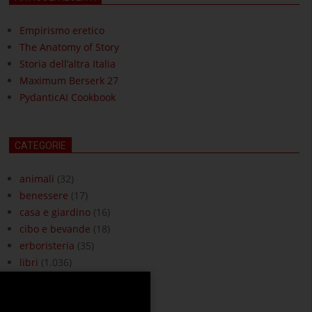
Empirismo eretico
The Anatomy of Story
Storia dell’altra Italia
Maximum Berserk 27
PydanticAI Cookbook
CATEGORIE
animali
(32)
benessere
(17)
casa e giardino
(16)
cibo e bevande
(18)
erboristeria
(35)
libri
(1.036)
moda e accessori
(3)
ottica
(18)