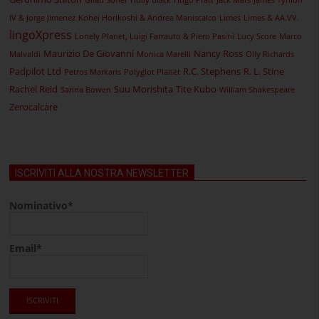
Gilad Soffer
Holly Black
Hugo Pratt
Jack Mars
James Tynion
IV & Jorge Jimenez
Kohei Horikoshi & Andrea Maniscalco
Limes
Limes & AA.VV.
lingoXpress
Lonely Planet, Luigi Farrauto & Piero Pasini
Lucy Score
Marco
Maurizio De Giovanni
Nancy Ross
Malvaldi
Monica Marelli
Olly Richards
Padpilot Ltd
R.C. Stephens
R. L. Stine
Petros Markaris
Polyglot Planet
Rachel Reid
Suu Morishita
Tite Kubo
Sarina Bowen
William Shakespeare
Zerocalcare
ISCRIVITI ALLA NOSTRA NEWSLETTER
Nominativo*
Email*