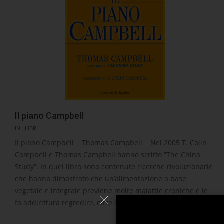
Il piano Campbell
2021-
IN:
LIBRI
07-
Il piano Campbell Thomas Campbell Nel 2005 T. Colin
15
Campbell e Thomas Campbell hanno scritto “The China
Study”. In quel libro sono contenute ricerche rivoluzionarie
che hanno dimostrato che un’alimentazione a base
vegetale e integrale previene molte malattie croniche e le
fa addirittura regredire, oltre a riequilibrare il
LEGGI →