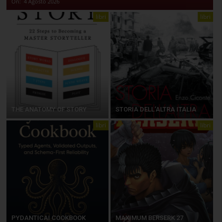
On:
4 Agosto 2026
libri
libri
THE ANATOMY OF STORY
STORIA DELL’ALTRA ITALIA
libri
libri
PYDANTICAI COOKBOOK
MAXIMUM BERSERK 27