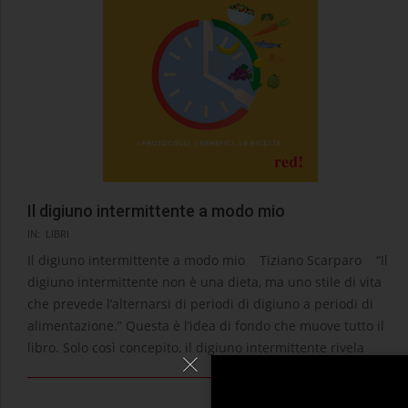
Il digiuno intermittente a modo mio
2025-
IN:
LIBRI
08-
Il digiuno intermittente a modo mio Tiziano Scarparo “Il
28
digiuno intermittente non è una dieta, ma uno stile di vita
che prevede l’alternarsi di periodi di digiuno a periodi di
alimentazione.” Questa è l’idea di fondo che muove tutto il
libro. Solo così concepito, il digiuno intermittente rivela
LEGGI →