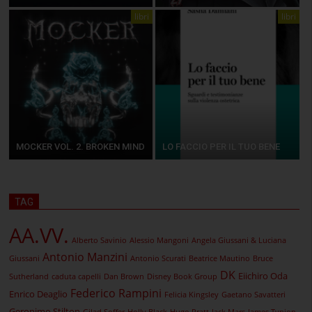
libri
libri
MOCKER VOL. 2. BROKEN MIND
LO FACCIO PER IL TUO BENE
TAG
AA.VV.
Alberto Savinio
Alessio Mangoni
Angela Giussani & Luciana
Antonio Manzini
Giussani
Antonio Scurati
Beatrice Mautino
Bruce
DK
Eiichiro Oda
Sutherland
caduta capelli
Dan Brown
Disney Book Group
Federico Rampini
Enrico Deaglio
Felicia Kingsley
Gaetano Savatteri
Geronimo Stilton