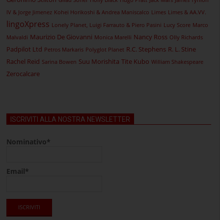
Gilad Soffer
Holly Black
Hugo Pratt
Jack Mars
James Tynion
IV & Jorge Jimenez
Kohei Horikoshi & Andrea Maniscalco
Limes
Limes & AA.VV.
lingoXpress
Lonely Planet, Luigi Farrauto & Piero Pasini
Lucy Score
Marco
Maurizio De Giovanni
Nancy Ross
Malvaldi
Monica Marelli
Olly Richards
Padpilot Ltd
R.C. Stephens
R. L. Stine
Petros Markaris
Polyglot Planet
Rachel Reid
Suu Morishita
Tite Kubo
Sarina Bowen
William Shakespeare
Zerocalcare
ISCRIVITI ALLA NOSTRA NEWSLETTER
Nominativo*
Email*