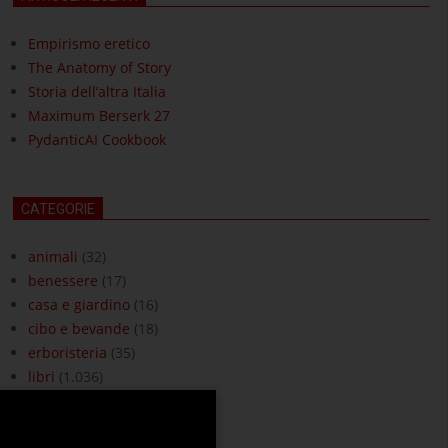
Empirismo eretico
The Anatomy of Story
Storia dell’altra Italia
Maximum Berserk 27
PydanticAI Cookbook
CATEGORIE
animali
(32)
benessere
(17)
casa e giardino
(16)
cibo e bevande
(18)
erboristeria
(35)
libri
(1.036)
moda e accessori
(3)
ottica
(18)