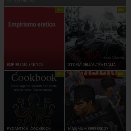
On:
4 Agosto 2026
libri
libri
EMPIRISMO ERETICO
STORIA DELL’ALTRA ITALIA
libri
libri
PYDANTICAI COOKBOOK
MAXIMUM BERSERK 27