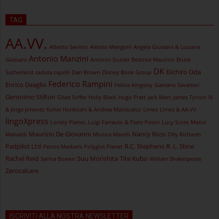
TAG
AA.VV.
Alberto Savinio
Alessio Mangoni
Angela Giussani & Luciana
Antonio Manzini
Giussani
Antonio Scurati
Beatrice Mautino
Bruce
DK
Eiichiro Oda
Sutherland
caduta capelli
Dan Brown
Disney Book Group
Federico Rampini
Enrico Deaglio
Felicia Kingsley
Gaetano Savatteri
Geronimo Stilton
Gilad Soffer
Holly Black
Hugo Pratt
Jack Mars
James Tynion IV
& Jorge Jimenez
Kohei Horikoshi & Andrea Maniscalco
Limes
Limes & AA.VV.
lingoXpress
Lonely Planet, Luigi Farrauto & Piero Pasini
Lucy Score
Marco
Maurizio De Giovanni
Nancy Ross
Malvaldi
Monica Marelli
Olly Richards
Padpilot Ltd
R.C. Stephens
R. L. Stine
Petros Markaris
Polyglot Planet
Rachel Reid
Suu Morishita
Tite Kubo
Sarina Bowen
William Shakespeare
Zerocalcare
ISCRIVITI ALLA NOSTRA NEWSLETTER