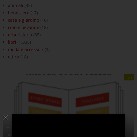
animali
(32)
benessere
(17)
casa e giardino
(16)
cibo e bevande
(18)
erboristeria
(35)
libri
(1.036)
moda e accessori
(3)
ottica
(18)
libri
THE ANATOMY OF STORY
On:
4 Agosto 2026