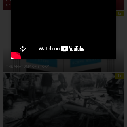
On:
4 Agosto 2026
libri
THE ANATOMY OF STORY
libri