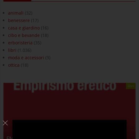
animali
(32)
benessere
(17)
casa e giardino
(16)
cibo e bevande
(18)
erboristeria
(35)
libri
(1.036)
moda e accessori
(3)
ottica
(18)
libri
EMPIRISMO ERETICO