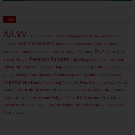
TAG
AA.VV.
Alberto Savinio
Alessio Mangoni
Angela Giussani & Luciana
Antonio Manzini
Giussani
Antonio Scurati
Beatrice Mautino
Bruce
DK
Eiichiro Oda
Sutherland
caduta capelli
Dan Brown
Disney Book Group
Federico Rampini
Enrico Deaglio
Felicia Kingsley
Gaetano Savatteri
Geronimo Stilton
Gilad Soffer
Holly Black
Hugo Pratt
Jack Mars
James Tynion IV
& Jorge Jimenez
Kohei Horikoshi & Andrea Maniscalco
Limes
Limes & AA.VV.
lingoXpress
Lonely Planet, Luigi Farrauto & Piero Pasini
Lucy Score
Marco
Maurizio De Giovanni
Nancy Ross
Malvaldi
Monica Marelli
Olly Richards
Padpilot Ltd
R.C. Stephens
R. L. Stine
Petros Markaris
Polyglot Planet
Rachel Reid
Suu Morishita
Tite Kubo
Sarina Bowen
William Shakespeare
Zerocalcare