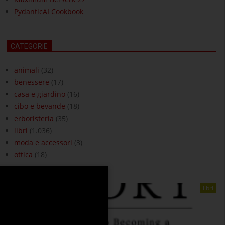
PydanticAI Cookbook
CATEGORIE
animali
(32)
benessere
(17)
casa e giardino
(16)
cibo e bevande
(18)
erboristeria
(35)
libri
(1.036)
moda e accessori
(3)
ottica
(18)
libri