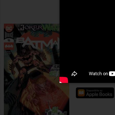
Batman (2016-) #96
James Tynion IV & Jor
Reeling from the effect
through Gotham City, 
present! As The Joker’
the brink of true madn
known as Clownhunter