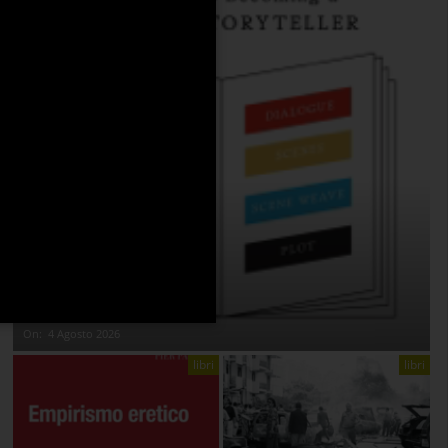
THE ANATOMY OF STORY
On:
4 Agosto 2026
libri
libri