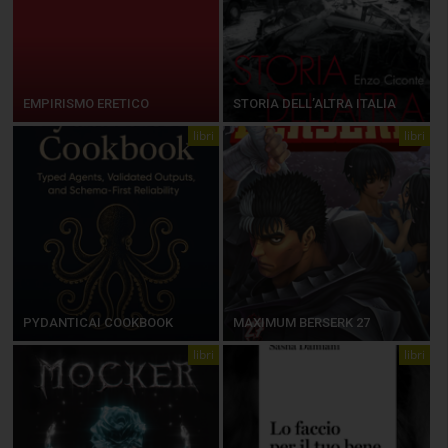
EMPIRISMO ERETICO
STORIA DELL’ALTRA ITALIA
libri
libri
PYDANTICAI COOKBOOK
MAXIMUM BERSERK 27
libri
libri