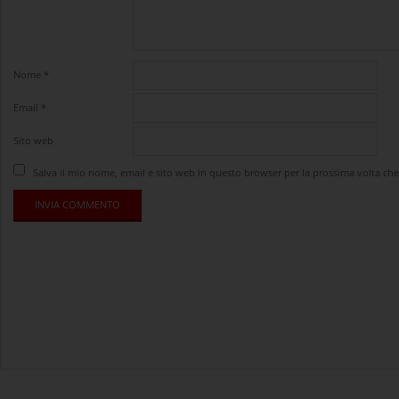
Nome
*
Email
*
Sito web
Salva il mio nome, email e sito web in questo browser per la prossima volta c