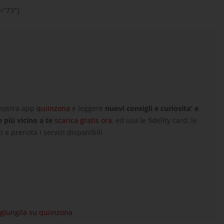
=”73″]
 nostra app
quiinzona
e leggere
nuovi consigli e curiosita' e
e più vicino a te
scarica gratis ora
, ed usa le fidelity card, le
i e prenota i servizi disponibili
aggiungila su quiinzona