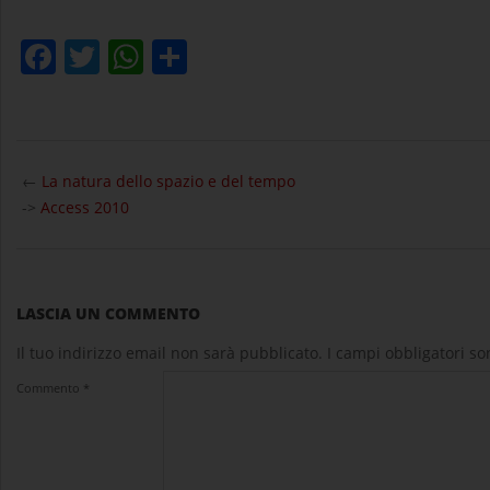
Facebook
Twitter
WhatsApp
Condividi
2020-
10-
←
La natura dello spazio e del tempo
08
->
Access 2010
LASCIA UN COMMENTO
Il tuo indirizzo email non sarà pubblicato.
I campi obbligatori s
Commento
*