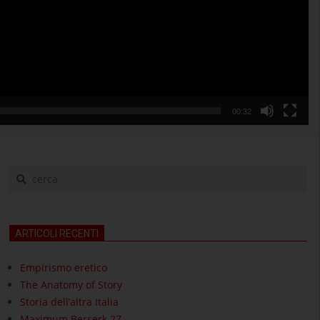
00:32
cerca
ARTICOLI RECENTI
Empirismo eretico
The Anatomy of Story
Storia dell’altra Italia
Maximum Berserk 27