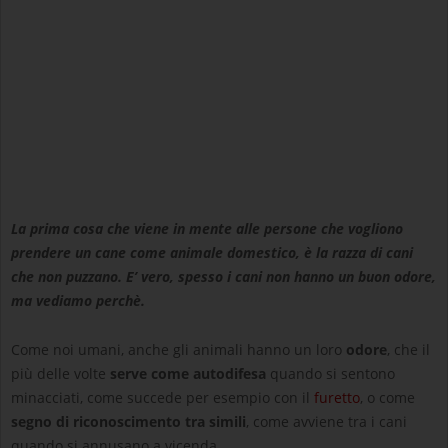
La prima cosa che viene in mente alle persone che vogliono
prendere un cane come animale domestico, è la razza di cani
che non puzzano. E’ vero, spesso i cani non hanno un buon odore,
ma vediamo perchè.
Come noi umani, anche gli animali hanno un loro
odore
, che il
più delle volte
serve come autodifesa
quando si sentono
minacciati, come succede per esempio con il
furetto
, o come
segno di riconoscimento tra simili
, come avviene tra i cani
quando si annusano a vicenda.