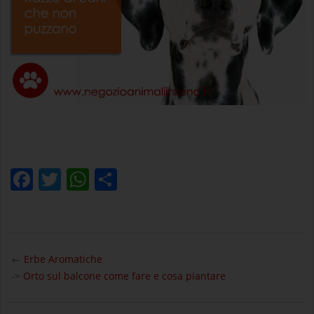
Facebook
Twitter
WhatsApp
Condividi
2021-
03-
←
Erbe Aromatiche
27
->
Orto sul balcone come fare e cosa piantare