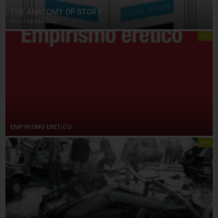
THE ANATOMY OF STORY
On:
4 Agosto 2026
libri
EMPIRISMO ERETICO
libri