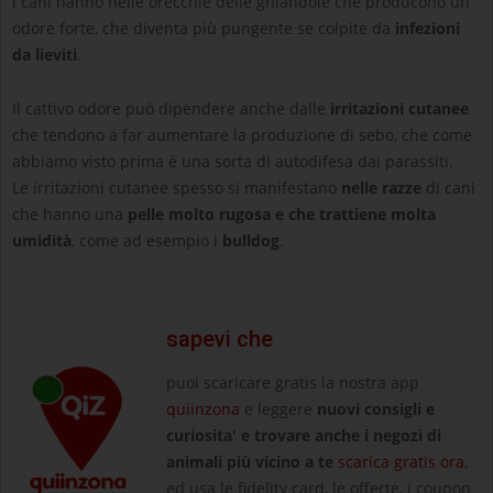
i cani hanno nelle orecchie delle ghiandole che producono un
odore forte, che diventa più pungente se colpite da
infezioni
da lieviti
.
Il cattivo odore può dipendere anche dalle
irritazioni cutanee
che tendono a far aumentare la produzione di sebo, che come
abbiamo visto prima è una sorta di autodifesa dai parassiti.
Le irritazioni cutanee spesso si manifestano
nelle razze
di cani
che hanno una
pelle molto rugosa e che trattiene molta
umidità
, come ad esempio i
bulldog
.
sapevi che
puoi scaricare gratis la nostra app
quiinzona
e leggere
nuovi consigli e
curiosita' e trovare anche i negozi di
animali più vicino a te
scarica gratis ora
,
ed usa le fidelity card, le offerte, i coupon