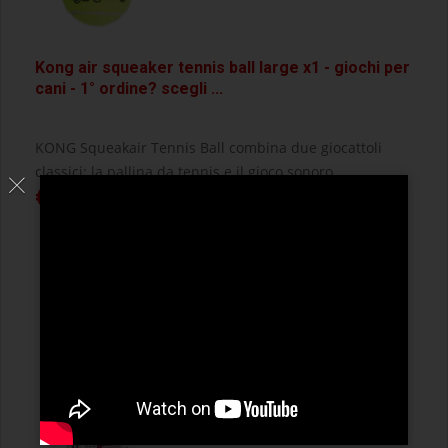
Kong air squeaker tennis ball large x1 - giochi per
cani - 1° ordine? scegli ...
KONG Squeakair Tennis Ball combina due giocattoli
classici: la pallina da tennis e il gioco sonoro, ...
€ 2,99
approfitta della
promo
con l'app
quiinzona
scarica gratis ora