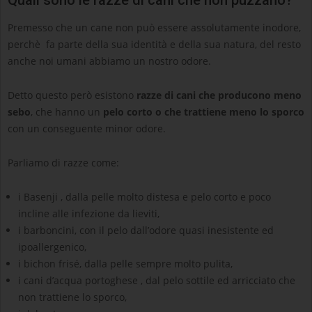
Quali sono le razze di cani che non puzzano?
Premesso che un cane non può essere assolutamente inodore,
perchè fa parte della sua identità e della sua natura, del resto
anche noi umani abbiamo un nostro odore.
Detto questo però esistono
razze di cani che producono meno
sebo
, che hanno un
pelo corto o che trattiene meno lo sporco
con un conseguente minor odore.
Parliamo di razze come:
i Basenji , dalla pelle molto distesa e pelo corto e poco
incline alle infezione da lieviti,
i barboncini, con il pelo dall’odore quasi inesistente ed
ipoallergenico,
i bichon frisé, dalla pelle sempre molto pulita,
i cani d’acqua portoghese , dal pelo sottile ed arricciato che
non trattiene lo sporco,