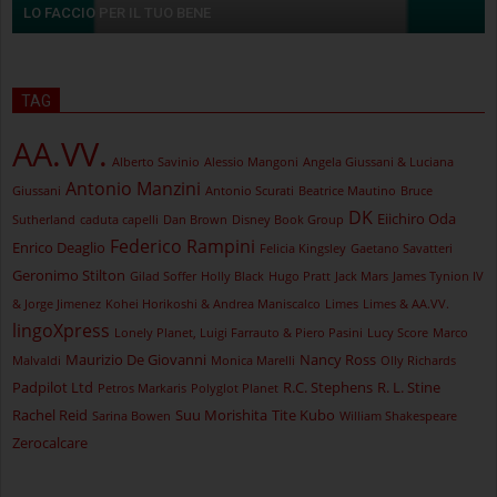
LO FACCIO PER IL TUO BENE
TAG
AA.VV.
Alberto Savinio
Alessio Mangoni
Angela Giussani & Luciana
Antonio Manzini
Giussani
Antonio Scurati
Beatrice Mautino
Bruce
DK
Eiichiro Oda
Sutherland
caduta capelli
Dan Brown
Disney Book Group
Federico Rampini
Enrico Deaglio
Felicia Kingsley
Gaetano Savatteri
Geronimo Stilton
Gilad Soffer
Holly Black
Hugo Pratt
Jack Mars
James Tynion IV
& Jorge Jimenez
Kohei Horikoshi & Andrea Maniscalco
Limes
Limes & AA.VV.
lingoXpress
Lonely Planet, Luigi Farrauto & Piero Pasini
Lucy Score
Marco
Maurizio De Giovanni
Nancy Ross
Malvaldi
Monica Marelli
Olly Richards
Padpilot Ltd
R.C. Stephens
R. L. Stine
Petros Markaris
Polyglot Planet
Rachel Reid
Suu Morishita
Tite Kubo
Sarina Bowen
William Shakespeare
Zerocalcare