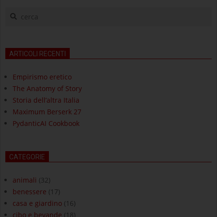
cerca
ARTICOLI RECENTI
Empirismo eretico
The Anatomy of Story
Storia dell’altra Italia
Maximum Berserk 27
PydanticAI Cookbook
CATEGORIE
animali
(32)
benessere
(17)
casa e giardino
(16)
cibo e bevande
(18)