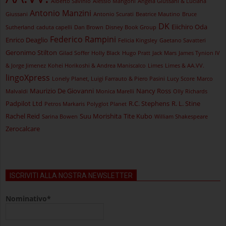
Alberto Savinio
Alessio Mangoni
Angela Giussani & Luciana
Antonio Manzini
Giussani
Antonio Scurati
Beatrice Mautino
Bruce
DK
Eiichiro Oda
Sutherland
caduta capelli
Dan Brown
Disney Book Group
Federico Rampini
Enrico Deaglio
Felicia Kingsley
Gaetano Savatteri
Geronimo Stilton
Gilad Soffer
Holly Black
Hugo Pratt
Jack Mars
James Tynion IV
& Jorge Jimenez
Kohei Horikoshi & Andrea Maniscalco
Limes
Limes & AA.VV.
lingoXpress
Lonely Planet, Luigi Farrauto & Piero Pasini
Lucy Score
Marco
Maurizio De Giovanni
Nancy Ross
Malvaldi
Monica Marelli
Olly Richards
Padpilot Ltd
R.C. Stephens
R. L. Stine
Petros Markaris
Polyglot Planet
Rachel Reid
Suu Morishita
Tite Kubo
Sarina Bowen
William Shakespeare
Zerocalcare
ISCRIVITI ALLA NOSTRA NEWSLETTER
Nominativo*