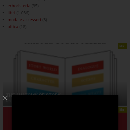
erboristeria
(35)
libri
(1.036)
moda e accessori
(3)
ottica
(18)
libri
THE ANATOMY OF STORY
On:
4 Agosto 2026
libri