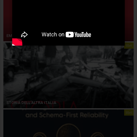
EMPIRISMO ERETICO
libri
STORIA DELL’ALTRA ITALIA
libri