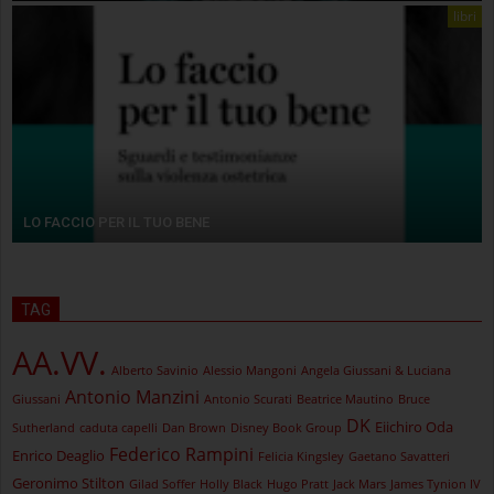
libri
LO FACCIO PER IL TUO BENE
TAG
AA.VV.
Alberto Savinio
Alessio Mangoni
Angela Giussani & Luciana
Antonio Manzini
Giussani
Antonio Scurati
Beatrice Mautino
Bruce
DK
Eiichiro Oda
Sutherland
caduta capelli
Dan Brown
Disney Book Group
Federico Rampini
Enrico Deaglio
Felicia Kingsley
Gaetano Savatteri
Geronimo Stilton
Gilad Soffer
Holly Black
Hugo Pratt
Jack Mars
James Tynion IV