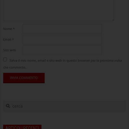
Nome
*
Email
*
Sito web
Salva il mio nome, email e sito web in questo browser per la prossima volta
che commento.
cerca
ARTICOLI RECENTI