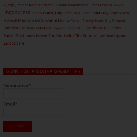
& Jorge Jimenez
Kohei Horikoshi & Andrea Maniscalco
Limes
Limes & AA.VV.
lingoXpress
Lonely Planet, Luigi Farrauto & Piero Pasini
Lucy Score
Marco
Maurizio De Giovanni
Nancy Ross
Malvaldi
Monica Marelli
Olly Richards
Padpilot Ltd
R.C. Stephens
R. L. Stine
Petros Markaris
Polyglot Planet
Rachel Reid
Suu Morishita
Tite Kubo
Sarina Bowen
William Shakespeare
Zerocalcare
ISCRIVITI ALLA NOSTRA NEWSLETTER
Nominativo*
Email*