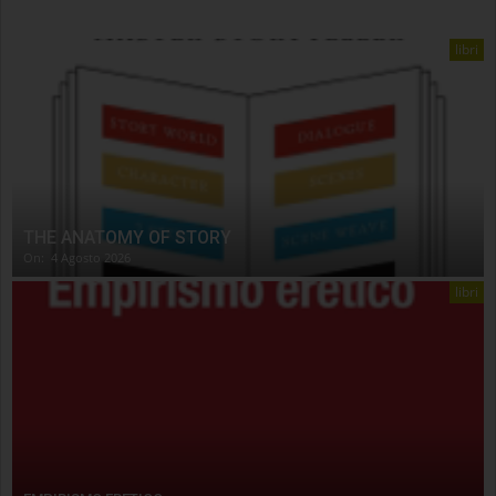
libri
THE ANATOMY OF STORY
On:
4 Agosto 2026
libri