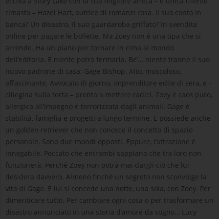
eccola a Story Lake con la sua migliore amica – e unica cliente
rimasta – Hazel Hart, autrice di romanzi rosa. Il suo conto in
banca? Un disastro. Il suo guardaroba griffato? In svendita
online per pagare le bollette. Ma Zoey non è una tipa che si
arrende. Ha un piano per tornare in cima al mondo
dell’editoria. E niente potrà fermarla. Be’… niente tranne il suo
nuovo padrone di casa: Gage Bishop. Alto, muscoloso,
affascinante. Avvocato di giorno, imprenditore edile di sera, e –
ciliegina sulla torta – pronto a mettere radici. Zoey è caos puro,
allergica all’impegno e terrorizzata dagli animali. Gage è
stabilità, famiglia e progetti a lungo termine. E possiede anche
un golden retriever che non conosce il concetto di spazio
personale. Sono due mondi opposti. Eppure, l’attrazione è
innegabile. Peccato che entrambi sappiano che tra loro non
funzionerà. Perché Zoey non potrà mai dargli ciò che lui
desidera davvero. Almeno finché un segreto non sconvolge la
vita di Gage. E lui si concede una notte, una sola, con Zoey. Per
dimenticare tutto. Per cambiare ogni cosa o per trasformare un
disastro annunciato in una storia d’amore da sogno… Lucy