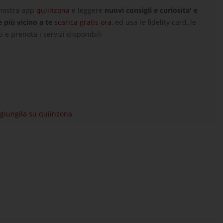
 nostra app
quiinzona
e leggere
nuovi consigli e curiosita' e
e più vicino a te
scarica gratis ora
, ed usa le fidelity card, le
i e prenota i servizi disponibili
aggiungila su quiinzona