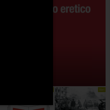
EMPIRISMO ERETICO
On:
4 Agosto 2026
libri
libri