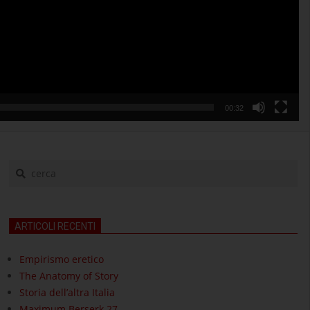
00:32
cerca
ARTICOLI RECENTI
Empirismo eretico
The Anatomy of Story
Storia dell’altra Italia
Maximum Berserk 27