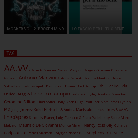
MOCKER VOL. 2. BROKEN MIND
LO FACCIO PER IL TUO BENE
TAG
AA.VV.
Alberto Savinio
Alessio Mangoni
Angela Giussani & Luciana
Antonio Manzini
Giussani
Antonio Scurati
Beatrice Mautino
Bruce
DK
Eiichiro Oda
Sutherland
caduta capelli
Dan Brown
Disney Book Group
Federico Rampini
Enrico Deaglio
Felicia Kingsley
Gaetano Savatteri
Geronimo Stilton
Gilad Soffer
Holly Black
Hugo Pratt
Jack Mars
James Tynion
IV & Jorge Jimenez
Kohei Horikoshi & Andrea Maniscalco
Limes
Limes & AA.VV.
lingoXpress
Lonely Planet, Luigi Farrauto & Piero Pasini
Lucy Score
Marco
Maurizio De Giovanni
Nancy Ross
Malvaldi
Monica Marelli
Olly Richards
Padpilot Ltd
R.C. Stephens
R. L. Stine
Petros Markaris
Polyglot Planet