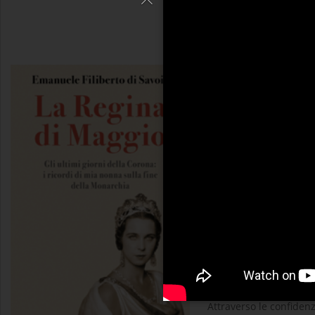
La regina di mag
Emanuele Filibe
Cosa resta di una famig
di Savoia prova a ris
appassionato. Al centro 
donna forte, libera e in
circondò di scienziati, 
chiunque altro, e che 
Attraverso le confiden