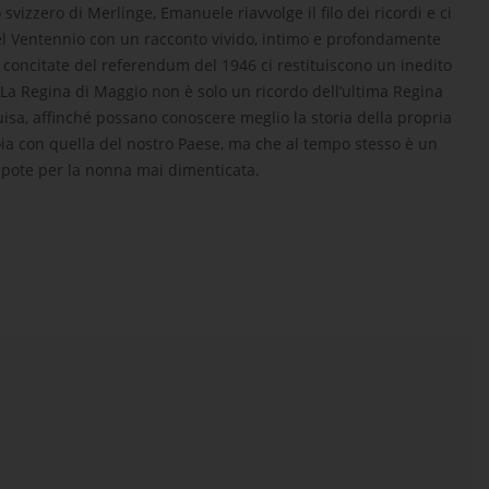
svizzero di Merlinge, Emanuele riavvolge il filo dei ricordi e ci
del Ventennio con un racconto vivido, intimo e profondamente
ore concitate del referendum del 1946 ci restituiscono un inedito
é. La Regina di Maggio non è solo un ricordo dell’ultima Regina
e Luisa, affinché possano conoscere meglio la storia della propria
voia con quella del nostro Paese, ma che al tempo stesso è un
ipote per la nonna mai dimenticata.