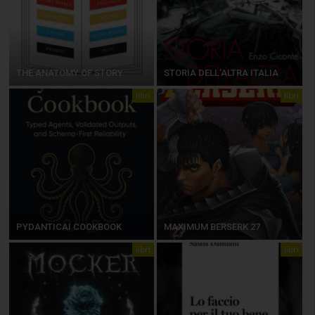
THE ANATOMY OF STORY
STORIA DELL’ALTRA ITALIA
libri
libri
PYDANTICAI COOKBOOK
MAXIMUM BERSERK 27
libri
libri