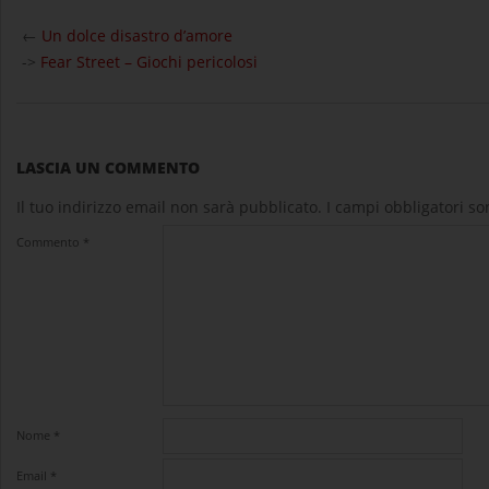
2026-
06-
←
Un dolce disastro d’amore
09
->
Fear Street – Giochi pericolosi
LASCIA UN COMMENTO
Il tuo indirizzo email non sarà pubblicato.
I campi obbligatori s
Commento
*
Nome
*
Email
*