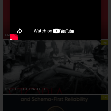
EMPIRISMO ERETICO
libri
STORIA DELL’ALTRA ITALIA
libri