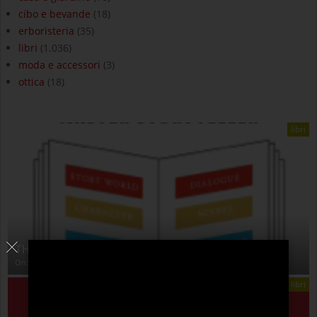
cibo e bevande
(18)
erboristeria
(35)
libri
(1.036)
moda e accessori
(3)
ottica
(18)
libri
THE ANATOMY OF STORY
On:
4 Agosto 2026
libri