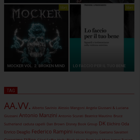
libri
libri
MOCKER VOL. 2. BROKEN MIND
LO FACCIO PER IL TUO BENE
TAG
AA.VV.
Alberto Savinio
Alessio Mangoni
Angela Giussani & Luciana
Antonio Manzini
Giussani
Antonio Scurati
Beatrice Mautino
Bruce
DK
Eiichiro Oda
Sutherland
caduta capelli
Dan Brown
Disney Book Group
Federico Rampini
Enrico Deaglio
Felicia Kingsley
Gaetano Savatteri
Geronimo Stilton