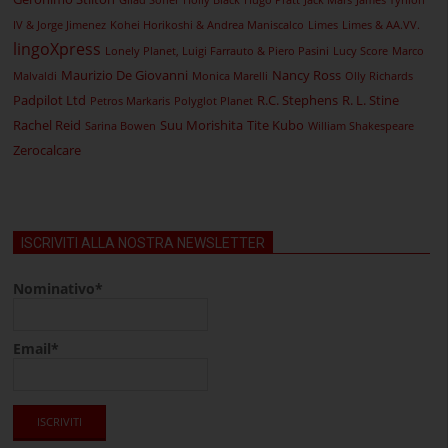
Gilad Soffer
Holly Black
Hugo Pratt
Jack Mars
James Tynion
IV & Jorge Jimenez
Kohei Horikoshi & Andrea Maniscalco
Limes
Limes & AA.VV.
lingoXpress
Lonely Planet, Luigi Farrauto & Piero Pasini
Lucy Score
Marco
Maurizio De Giovanni
Nancy Ross
Malvaldi
Monica Marelli
Olly Richards
Padpilot Ltd
R.C. Stephens
R. L. Stine
Petros Markaris
Polyglot Planet
Rachel Reid
Suu Morishita
Tite Kubo
Sarina Bowen
William Shakespeare
Zerocalcare
ISCRIVITI ALLA NOSTRA NEWSLETTER
Nominativo*
Email*