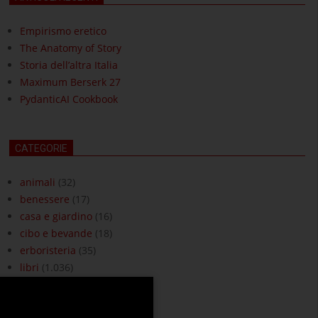
Empirismo eretico
The Anatomy of Story
Storia dell’altra Italia
Maximum Berserk 27
PydanticAI Cookbook
CATEGORIE
animali
(32)
benessere
(17)
casa e giardino
(16)
cibo e bevande
(18)
erboristeria
(35)
libri
(1.036)
moda e accessori
(3)
ottica
(18)