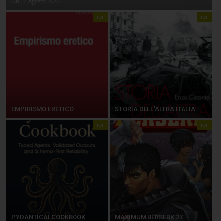
On:
4 Agosto 2026
libri
libri
EMPIRISMO ERETICO
STORIA DELL’ALTRA ITALIA
libri
libri
PYDANTICAI COOKBOOK
MAXIMUM BERSERK 27