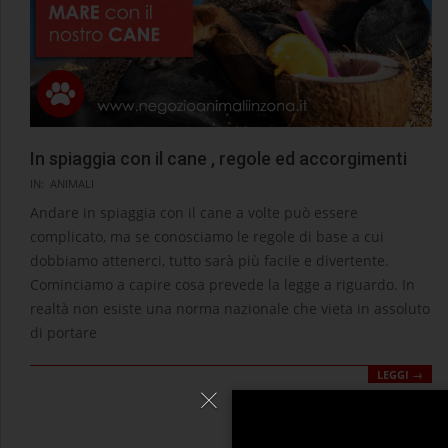
In spiaggia con il cane , regole ed accorgimenti
2021-
IN:
ANIMALI
06-
Andare in spiaggia con il cane a volte può essere
17
complicato, ma se conosciamo le regole di base a cui
dobbiamo attenerci, tutto sarà più facile e divertente.
Cominciamo a capire cosa prevede la legge a riguardo. In
realtà non esiste una norma nazionale che vieta in assoluto
di portare
LEGGI →