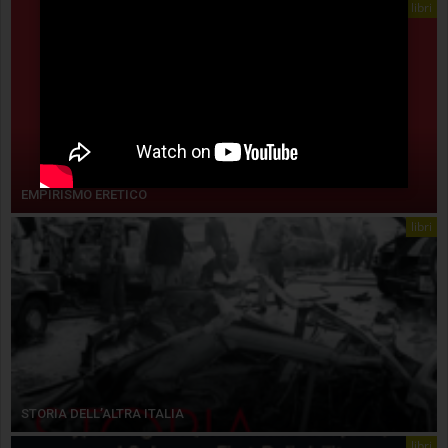
libri
EMPIRISMO ERETICO
libri
STORIA DELL’ALTRA ITALIA
libri