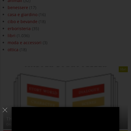
animali
(32)
benessere
(17)
casa e giardino
(16)
cibo e bevande
(18)
erboristeria
(35)
libri
(1.036)
moda e accessori
(3)
ottica
(18)
libri
THE ANATOMY OF STORY
On:
4 Agosto 2026