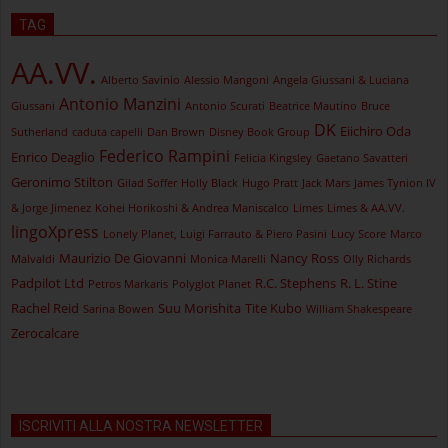
TAG
AA.VV.
Alberto Savinio
Alessio Mangoni
Angela Giussani & Luciana
Antonio Manzini
Giussani
Antonio Scurati
Beatrice Mautino
Bruce
DK
Eiichiro Oda
Sutherland
caduta capelli
Dan Brown
Disney Book Group
Federico Rampini
Enrico Deaglio
Felicia Kingsley
Gaetano Savatteri
Geronimo Stilton
Gilad Soffer
Holly Black
Hugo Pratt
Jack Mars
James Tynion IV
& Jorge Jimenez
Kohei Horikoshi & Andrea Maniscalco
Limes
Limes & AA.VV.
lingoXpress
Lonely Planet, Luigi Farrauto & Piero Pasini
Lucy Score
Marco
Maurizio De Giovanni
Nancy Ross
Malvaldi
Monica Marelli
Olly Richards
Padpilot Ltd
R.C. Stephens
R. L. Stine
Petros Markaris
Polyglot Planet
Rachel Reid
Suu Morishita
Tite Kubo
Sarina Bowen
William Shakespeare
Zerocalcare
ISCRIVITI ALLA NOSTRA NEWSLETTER