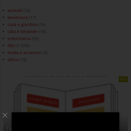
animali
(32)
benessere
(17)
casa e giardino
(16)
cibo e bevande
(18)
erboristeria
(35)
libri
(1.036)
moda e accessori
(3)
ottica
(18)
libri
THE ANATOMY OF STORY