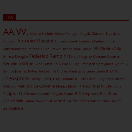
TAG
AA.VV.
Alberto Savinio
Alessio Mangoni
Angela Giussani & Luciana
Antonio Manzini
Giussani
Antonio Scurati
Beatrice Mautino
Bruce
DK
Eiichiro Oda
Sutherland
caduta capelli
Dan Brown
Disney Book Group
Federico Rampini
Enrico Deaglio
Felicia Kingsley
Gaetano Savatteri
Geronimo Stilton
Gilad Soffer
Holly Black
Hugo Pratt
Jack Mars
James Tynion IV
& Jorge Jimenez
Kohei Horikoshi & Andrea Maniscalco
Limes
Limes & AA.VV.
lingoXpress
Lonely Planet, Luigi Farrauto & Piero Pasini
Lucy Score
Marco
Maurizio De Giovanni
Nancy Ross
Malvaldi
Monica Marelli
Olly Richards
Padpilot Ltd
R.C. Stephens
R. L. Stine
Petros Markaris
Polyglot Planet
Rachel Reid
Suu Morishita
Tite Kubo
Sarina Bowen
William Shakespeare
Zerocalcare