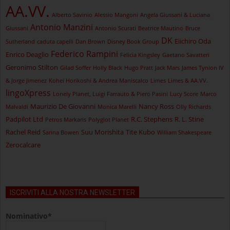
AA.VV.
Alberto Savinio
Alessio Mangoni
Angela Giussani & Luciana
Antonio Manzini
Giussani
Antonio Scurati
Beatrice Mautino
Bruce
DK
Eiichiro Oda
Sutherland
caduta capelli
Dan Brown
Disney Book Group
Federico Rampini
Enrico Deaglio
Felicia Kingsley
Gaetano Savatteri
Geronimo Stilton
Gilad Soffer
Holly Black
Hugo Pratt
Jack Mars
James Tynion IV
& Jorge Jimenez
Kohei Horikoshi & Andrea Maniscalco
Limes
Limes & AA.VV.
lingoXpress
Lonely Planet, Luigi Farrauto & Piero Pasini
Lucy Score
Marco
Maurizio De Giovanni
Nancy Ross
Malvaldi
Monica Marelli
Olly Richards
Padpilot Ltd
R.C. Stephens
R. L. Stine
Petros Markaris
Polyglot Planet
Rachel Reid
Suu Morishita
Tite Kubo
Sarina Bowen
William Shakespeare
Zerocalcare
ISCRIVITI ALLA NOSTRA NEWSLETTER
Nominativo*