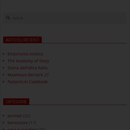
cerca
ARTICOLI RECENTI
Empirismo eretico
The Anatomy of Story
Storia dell’altra Italia
Maximum Berserk 27
PydanticAI Cookbook
CATEGORIE
animali
(32)
benessere
(17)
casa e giardino
(16)