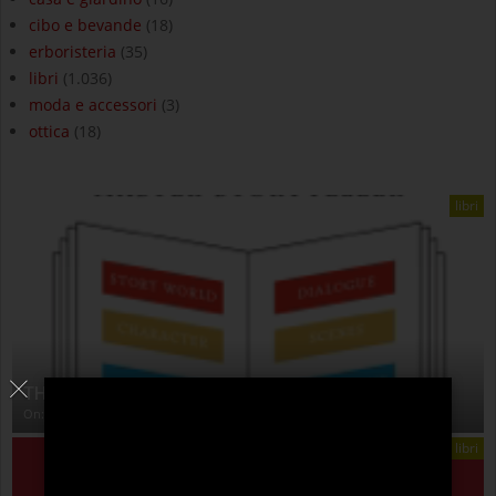
cibo e bevande
(18)
erboristeria
(35)
libri
(1.036)
moda e accessori
(3)
ottica
(18)
libri
THE ANATOMY OF STORY
On:
4 Agosto 2026
libri