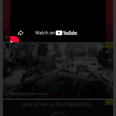
EMPIRISMO ERETICO
libri
STORIA DELL’ALTRA ITALIA
libri