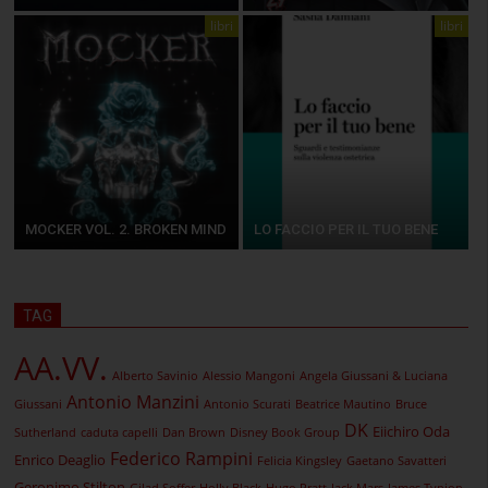
libri
libri
MOCKER VOL. 2. BROKEN MIND
LO FACCIO PER IL TUO BENE
TAG
AA.VV.
Alberto Savinio
Alessio Mangoni
Angela Giussani & Luciana
Antonio Manzini
Giussani
Antonio Scurati
Beatrice Mautino
Bruce
DK
Eiichiro Oda
Sutherland
caduta capelli
Dan Brown
Disney Book Group
Federico Rampini
Enrico Deaglio
Felicia Kingsley
Gaetano Savatteri
Geronimo Stilton