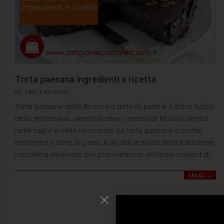
Torta paesana ingredienti e ricetta
2021-
IN:
CIBO E BEVANDE
03-
Torta paesana della Brianza o torta di pane è il dolce tipico
19
della martesana, ovvero la zona nordest di Milano, servita
nelle sagre e nelle ricorrenze. La torta paesana o anche
torta nera o torta di pane, è un dolce tipico della tradizione
contadina milanese, più precisamente dell’area nordest di
LEGGI →