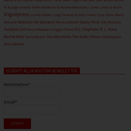
Gilad Soffer
Holly Black
Hugo Pratt
Jack Mars
James Tynion
IV & Jorge Jimenez
Kohei Horikoshi & Andrea Maniscalco
Limes
Limes & AA.VV.
lingoXpress
Lonely Planet, Luigi Farrauto & Piero Pasini
Lucy Score
Marco
Maurizio De Giovanni
Nancy Ross
Malvaldi
Monica Marelli
Olly Richards
Padpilot Ltd
R.C. Stephens
R. L. Stine
Petros Markaris
Polyglot Planet
Rachel Reid
Suu Morishita
Tite Kubo
Sarina Bowen
William Shakespeare
Zerocalcare
ISCRIVITI ALLA NOSTRA NEWSLETTER
Nominativo*
Email*