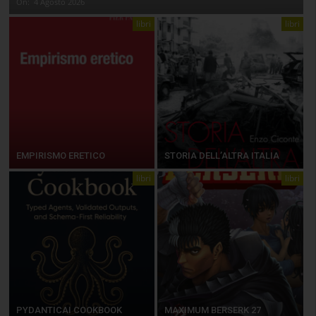
On:
4 Agosto 2026
libri
libri
EMPIRISMO ERETICO
STORIA DELL’ALTRA ITALIA
libri
libri
PYDANTICAI COOKBOOK
MAXIMUM BERSERK 27