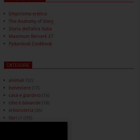
Empirismo eretico
The Anatomy of Story
Storia dell’altra Italia
Maximum Berserk 27
PydanticAI Cookbook
CATEGORIE
animali
(32)
benessere
(17)
casa e giardino
(16)
cibo e bevande
(18)
erboristeria
(35)
libri
(1.036)
moda e accessori
(3)
ottica
(18)