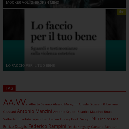
MOCKER VOL. 2. BROKEN MIND
libri
LO FACCIO PER IL TUO BENE
TAG
AA.VV.
Alberto Savinio
Alessio Mangoni
Angela Giussani & Luciana
Antonio Manzini
Giussani
Antonio Scurati
Beatrice Mautino
Bruce
DK
Eiichiro Oda
Sutherland
caduta capelli
Dan Brown
Disney Book Group
Federico Rampini
Enrico Deaglio
Felicia Kingsley
Gaetano Savatteri