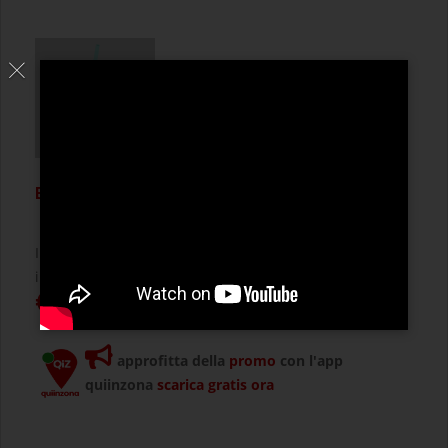
Bicchiere exante
Il bicchiere exante è completo di coperchio e cannuccia
in plastica. Questo bicchiere è perfetto d ...
€ 6,99
approfitta della
promo
con l'app
quiinzona
scarica gratis ora