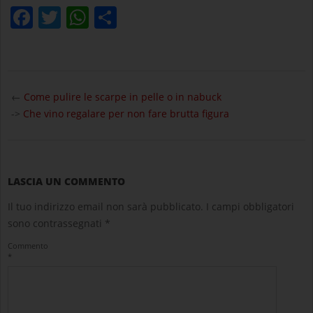
Facebook
Twitter
WhatsApp
Condividi
2021-
02-
←
Come pulire le scarpe in pelle o in nabuck
23
->
Che vino regalare per non fare brutta figura
LASCIA UN COMMENTO
Il tuo indirizzo email non sarà pubblicato.
I campi obbligatori
sono contrassegnati
*
Commento
*