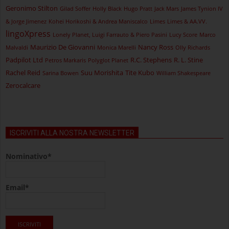
Geronimo Stilton
Gilad Soffer
Holly Black
Hugo Pratt
Jack Mars
James Tynion IV
& Jorge Jimenez
Kohei Horikoshi & Andrea Maniscalco
Limes
Limes & AA.VV.
lingoXpress
Lonely Planet, Luigi Farrauto & Piero Pasini
Lucy Score
Marco
Maurizio De Giovanni
Nancy Ross
Malvaldi
Monica Marelli
Olly Richards
Padpilot Ltd
R.C. Stephens
R. L. Stine
Petros Markaris
Polyglot Planet
Rachel Reid
Suu Morishita
Tite Kubo
Sarina Bowen
William Shakespeare
Zerocalcare
ISCRIVITI ALLA NOSTRA NEWSLETTER
Nominativo*
Email*