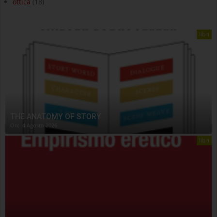
ottica
(18)
libri
THE ANATOMY OF STORY
On:
4 Agosto 2026
libri